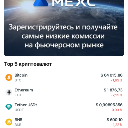
Top 5 криптовалют
Bitcoin
$ 64 015,86
BTC
-1,62 %
Ethereum
$ 1 876,73
ETH
-2,25 %
Tether USDt
$ 0,99895356
USDT
-0,03 %
BNB
$ 600,10
BNB
-1,22 %