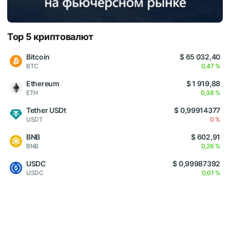
Top 5 криптовалют
Bitcoin
$ 65 032,40
BTC
0,47 %
Ethereum
$ 1 919,88
ETH
0,38 %
Tether USDt
$ 0,99914377
USDT
0 %
BNB
$ 602,91
BNB
0,26 %
USDC
$ 0,99987392
USDC
0,01 %