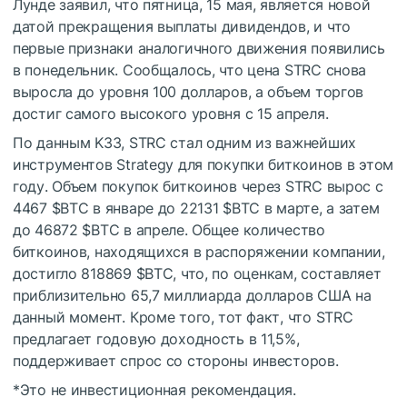
Лунде заявил, что пятница, 15 мая, является новой
датой прекращения выплаты дивидендов, и что
первые признаки аналогичного движения появились
в понедельник. Сообщалось, что цена STRC снова
выросла до уровня 100 долларов, а объем торгов
достиг самого высокого уровня с 15 апреля.
По данным K33, STRC стал одним из важнейших
инструментов Strategy для покупки биткоинов в этом
году. Объем покупок биткоинов через STRC вырос с
4467
$BTC
в январе до 22131
$BTC
в марте, а затем
до 46872
$BTC
в апреле. Общее количество
биткоинов, находящихся в распоряжении компании,
достигло 818869
$BTC
, что, по оценкам, составляет
приблизительно 65,7 миллиарда долларов США на
данный момент. Кроме того, тот факт, что STRC
предлагает годовую доходность в 11,5%,
поддерживает спрос со стороны инвесторов.
*Это не инвестиционная рекомендация.