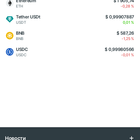
Ethereum
$ 1 905,74
ETH
-0,28 %
Tether USDt
$ 0,99907887
USDT
0,01 %
BNB
$ 587,26
BNB
-1,25 %
USDC
$ 0,99980566
USDC
-0,01 %
Новости