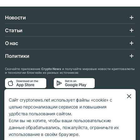
Новости
Статьи
О нас
Политики
Скачайте приложение
Crypto News
и получайте мировые новости криптовалюты
и технологии блокчейн из разных источников:
Подписывайтесь на нас в социальных сетях:
Сайт cryptonews.net использует файлы «cookie» с
целью персонализации сервисов и повышения
удобства пользования сайтом.
Если вы не хотите, чтобы ваши пользовательские
данные обрабатывались, пожалуйста, ограничьте их
© 2018 - 2026 Crypto News. При использовании материалов ссылка на
использование в своём браузере.
cryptonews.net обязательна.