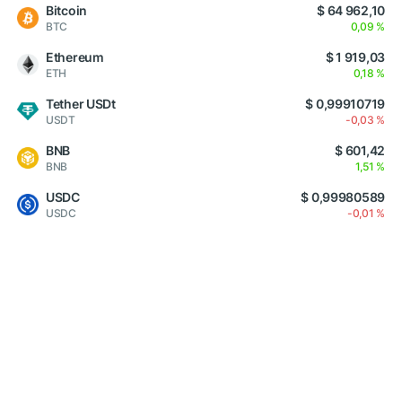
Bitcoin
$ 64 962,10
BTC
0,09 %
Ethereum
$ 1 919,03
ETH
0,18 %
Tether USDt
$ 0,99910719
USDT
-0,03 %
BNB
$ 601,42
BNB
1,51 %
USDC
$ 0,99980589
USDC
-0,01 %