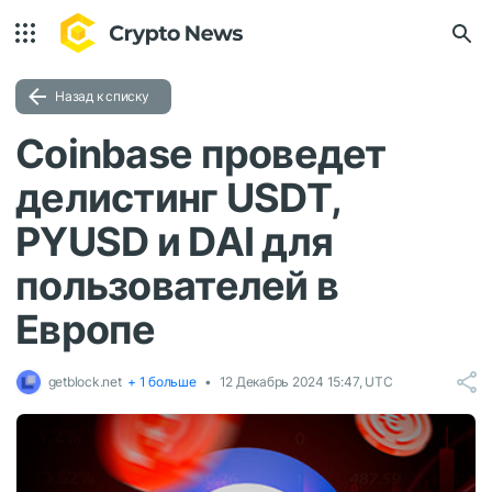
Назад к списку
Coinbase проведет
делистинг USDT,
PYUSD и DAI для
пользователей в
Европе
getblock.net
+ 1 больше
12 Декабрь 2024 15:47, UTC