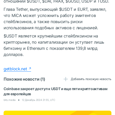
отношении
$USDT
,
$DAI
, FRAX,
$GUSD
, USDP и TUSD.
Глава Tether, выпускающей
$USDT
и EURT, заявлял,
что MiCA может усложнить работу эмитентов
стейблкоинов, а также повысить риски
использования подобных активов с лицензией.
$USDT
является крупнейшим стейблкоином на
крипторынке, по капитализации он уступает лишь
биткоину и Ethereum с показателем 139,8 млрд
долларов.
getblock.net
Похожие новости (1)
Добавить похожую новость
Coinbase закроет доступ к USDT и еще пяти криптоактивам
для европейцев
bits.media
12 Декабрь 2024 21:55, UTC