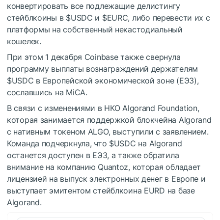
конвертировать все подлежащие делистингу
стейблкоины в
$USDC
и
$EURC
, либо перевести их с
платформы на собственный некастодиальный
кошелек.
При этом 1 декабря Coinbase также свернула
программу выплаты вознаграждений держателям
$USDC
в Европейской экономической зоне (ЕЭЗ),
сославшись на MiCA.
В связи с изменениями в НКО Algorand Foundation,
которая занимается поддержкой блокчейна Algorand
с нативным токеном ALGO, выступили с заявлением.
Команда подчеркнула, что
$USDC
на Algorand
останется доступен в ЕЭЗ, а также обратила
внимание на компанию Quantoz, которая обладает
лицензией на выпуск электронных денег в Европе и
выступает эмитентом стейблкоина EURD на базе
Algorand.