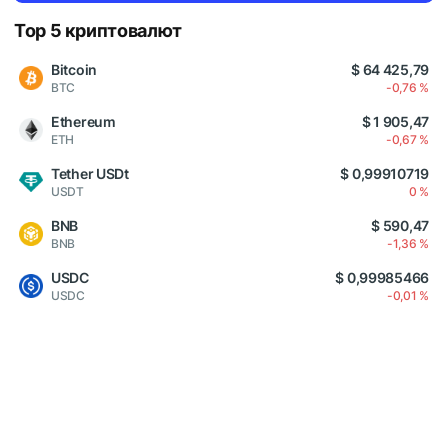
Top 5 криптовалют
Bitcoin
$ 64 425,79
BTC
-0,76 %
Ethereum
$ 1 905,47
ETH
-0,67 %
Tether USDt
$ 0,99910719
USDT
0 %
BNB
$ 590,47
BNB
-1,36 %
USDC
$ 0,99985466
USDC
-0,01 %