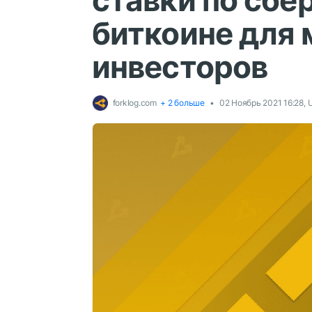
ставки по сбе
биткоине для 
инвесторов
forklog.com
+ 2 больше
02 Ноябрь 2021 16:28,