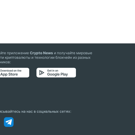
айте приложение
Crypto News
и получайте мировые
ти криптовалюты и технологии блокчейн из разных
ников:
сывайтесь на нас в социальных сетях: