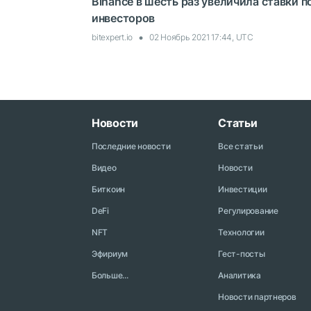
Binance в шесть раз увеличила ставки 
инвесторов
bitexpert.io
02 Ноябрь 2021 17:44, UTC
Новости
Статьи
Последние новости
Все статьи
Видео
Новости
Биткоин
Инвестиции
DeFi
Регулирование
NFT
Технологии
Эфириум
Гест-посты
Больше...
Аналитика
Новости партнеров