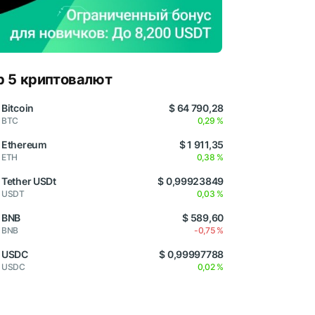
p 5 криптовалют
Bitcoin
$ 64 790,28
BTC
0,29 %
Ethereum
$ 1 911,35
ETH
0,38 %
Tether USDt
$ 0,99923849
USDT
0,03 %
BNB
$ 589,60
BNB
-0,75 %
USDC
$ 0,99997788
USDC
0,02 %