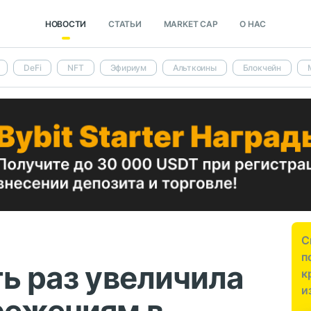
НОВОСТИ
СТАТЬИ
MARKET CAP
О НАС
DeFi
NFT
Эфириум
Альткоины
Блокчейн
С
п
ть раз увеличила
к
и