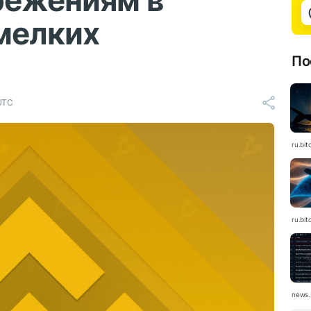
режениям в
мелких
По
 UTC
ru.bit
ru.bit
news.