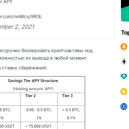
er APY
tter.com/nmWcsJ9R3L
mber 2, 2021
To
 бессрочно блокировать криптоактивы под
можностью их вывода в любой момент.
а ставок сбережений: