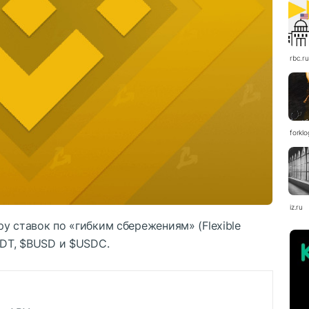
rbc.ru
forkl
iz.ru
у ставок по «гибким сбережениям» (Flexible
DT
,
$BUSD
и
$USDC
.