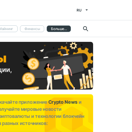
RU
Майнинг
Финансы
Больше...
качайте приложение
Crypto News
и
олучайте мировые новости
риптовалюты и технологии блокчейн
з разных источников: