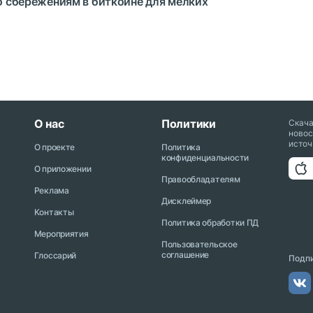
по сбережениям в биткоине для мелких
О нас
Политики
Скач
новос
источ
О проекте
Политика
конфиденциальности
О приложении
Правообладателям
Реклама
Дисклеймер
Контакты
Политика обработки ПД
Мероприятия
Пользовательское
соглашение
Глоссарий
Подпи