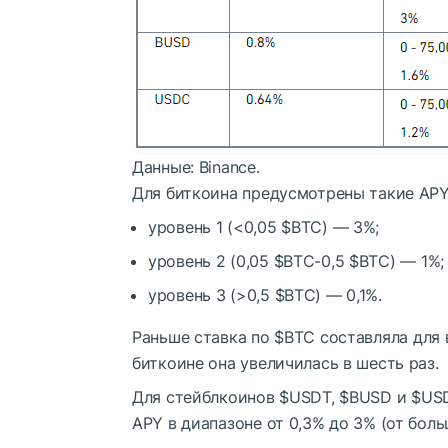
Данные: Binance.
Для биткоина предусмотрены такие APY
уровень 1 (<0,05
$BTC
) — 3%;
уровень 2 (0,05
$BTC
-0,5
$BTC
) — 1%;
уровень 3 (>0,5
$BTC
) — 0,1%.
Раньше ставка по
$BTC
составляла для 
биткоине она увеличилась в шесть раз.
Для стейблкоинов
$USDT
,
$BUSD
и
$US
APY в диапазоне от 0,3% до 3% (от бол