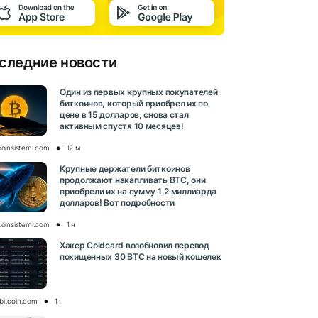
следние новости
Один из первых крупных покупателей
биткоинов, который приобрел их по
цене в 15 долларов, снова стал
активным спустя 10 месяцев!
coinsistemi.com
12 м
Крупные держатели биткоинов
продолжают накапливать BTC, они
приобрели их на сумму 1,2 миллиарда
долларов! Вот подробности
coinsistemi.com
1 ч
Хакер Coldcard возобновил перевод
похищенных 30 BTC на новый кошелек
bitcoin.com
1 ч