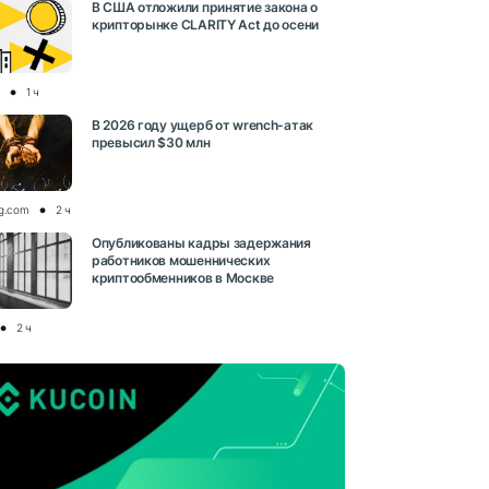
В США отложили принятие закона о
крипторынке CLARITY Act до осени
1 ч
В 2026 году ущерб от wrench-атак
превысил $30 млн
og.com
2 ч
Опубликованы кадры задержания
работников мошеннических
криптообменников в Москве
2 ч