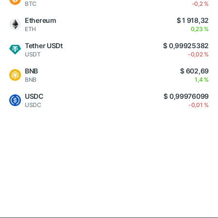
BTC
-0,2 %
Ethereum
$ 1 918,32
ETH
0,23 %
Tether USDt
$ 0,99925382
USDT
-0,02 %
BNB
$ 602,69
BNB
1,4 %
USDC
$ 0,99976099
USDC
-0,01 %