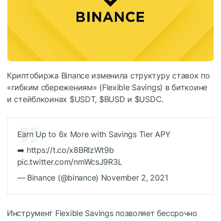
Криптобиржа Binance изменила структуру ставок по
«гибким сбережениям» (Flexible Savings) в биткоине
и стейблкоинах
$USDT
,
$BUSD
и
$USDC
.
Earn Up to 6x More with Savings Tier APY
➡️ https://t.co/x8BRIzWt9b
pic.twitter.com/nmWcsJ9R3L
— Binance (@binance) November 2, 2021
Инструмент Flexible Savings позволяет бессрочно