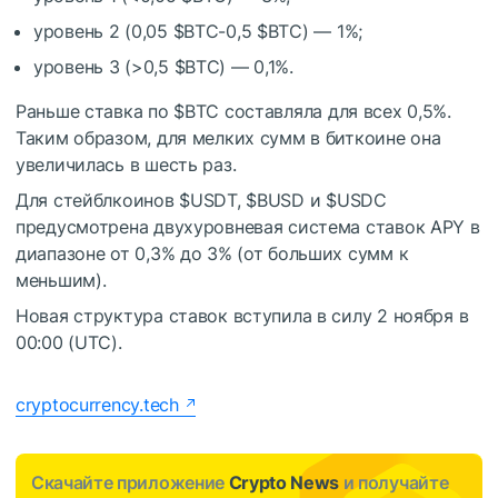
уровень 2 (0,05
$BTC
-0,5
$BTC
) — 1%;
уровень 3 (>0,5
$BTC
) — 0,1%.
Раньше ставка по
$BTC
составляла для всех 0,5%.
Таким образом, для мелких сумм в биткоине она
увеличилась в шесть раз.
Для стейблкоинов
$USDT
,
$BUSD
и
$USDC
предусмотрена двухуровневая система ставок APY в
диапазоне от 0,3% до 3% (от больших сумм к
меньшим).
Новая структура ставок вступила в силу 2 ноября в
00:00 (UTC).
cryptocurrency.tech
Скачайте приложение
Crypto News
и получайте