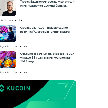
Trezor: Ваши ключи всегда у кого-то. И
этим человеком должны быть вы.
bitcoin.com
9 ч
CleanSpark не дотянула до оценок
выручки Уолл-стрит, акции падают
elegraph-ru.com
9 ч
Объем бессрочных фьючерсов на CEX
упал до $4 трлн, минимума с конца
2023 года
elegraph-ru.com
9 ч