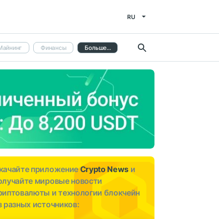
RU
Майнинг
Финансы
Больше...
качайте приложение
Crypto News
и
олучайте мировые новости
риптовалюты и технологии блокчейн
з разных источников: