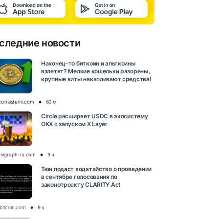
следние новости
Наконец-то биткоин и альткоины
взлетят? Мелкие кошельки разорены,
крупные киты накапливают средства!
coinsistemi.com
60 м
Circle расширяет USDC в экосистему
OKX с запуском X Layer
elegraph-ru.com
9 ч
Тюн подаст ходатайство о проведении
в сентябре голосования по
законопроекту CLARITY Act
bitcoin.com
9 ч