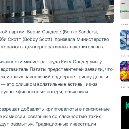
news.
й партии, Берни Сандерс (Bernie Sanders),
обби Скотт (Bobby Scott), призвала Министерство
иптовалюты для корпоративных накопительных
coint
язанности министра труда Киту Сондерлингу
 представитель Палаты представителей заявили, что
енсионных накоплений подвергнет риску деньги
— это слишком волатильные активы, из-за
coint
рупные финансовые потери, объяснили
разрешат добавлять криптовалюты в пенсионные
ие комиссии, связанные со сложностью таких
будут размыты». Традиционные инвестиции