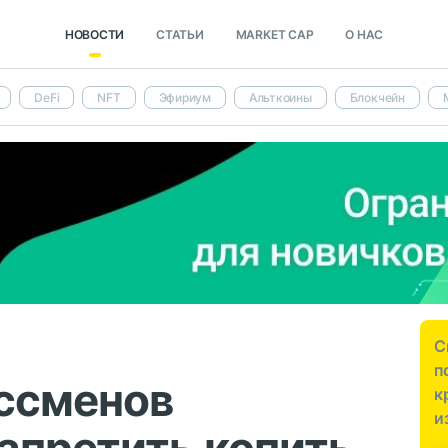
НОВОСТИ
СТАТЬИ
MARKET CAP
О НАС
DeFi
NFT
Эфириум
Альткоины
Блокчейн
С
п
ессменов
к
и