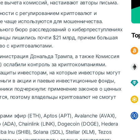
е вычета комиссий, настаивают авторы письма.
нности с регулированием криптовалют и
се чаще используются для мошенничества.
ьного бюро расследований о киберпреступлениях
To
канцы лишились почти $21 млрд, причем большая
во с криптовалютами.
министрация Дональда Трампа, а также Комиссия
 ослабили контроль за криптокомпаниями.
защиты инвесторам, на которые инвесторы могут
еньги в акции и паевые инвестиционные фонды,
ники подчеркнули: применение законов о ценных
тся, поэтому владельцы криптовалют не смогут
ми эфир (ETH), Aptos (APT), Avalanche (AVAX),
o (ADA), Chainlink (LINK), Dogecoin (DOGE), Hedera
ba Inu (SHIB), Solana (SOL), Stellar (XLM), Tezos
 названные криптовалюты должна регулировать