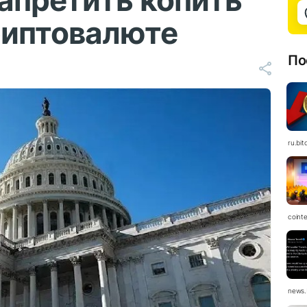
апретить копить
риптовалюте
По
ru.bit
coint
news.