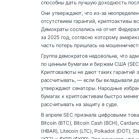
способны дать лучшую доходность посл
Они утверждают, что из-за неопределе
отсутствием гарантий, криптоактивы в
Демократы сослались на отчет Федерал
за 2025 год, согласно которому амери
часть потерь пришлась на мошенничест
Группа демократов недовольна, что ад
по ценным бумагам и биржам США (SEC)
Криптовалюты не дают таких гарантий 
рассчитывать, — если бы вкладывали д
утверждают сенаторы. Народные избран
бумагах к криптоактивам быстро меняе
рассчитывать на защиту в суде.
В апреле SEC признала цифровыми товара
Bitcoin (BTC), Bitcoin Cash (BCH), Cardan
(HBAR), Litecoin (LTC), Polkadot (DOT), Shi
(XTZ) и
$XRP
(
$XRP
). Это означает, что