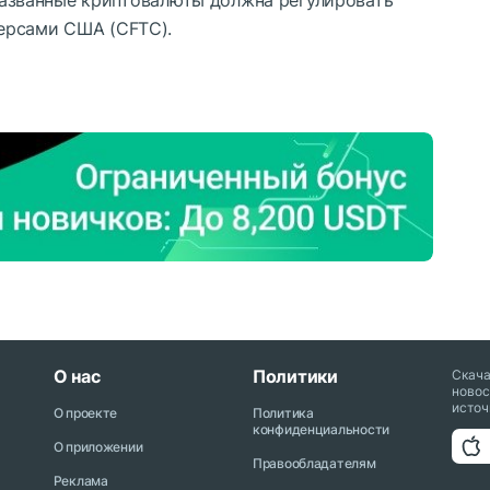
ерсами США (CFTC).
О нас
Политики
Скач
новос
источ
О проекте
Политика
конфиденциальности
О приложении
Правообладателям
Реклама