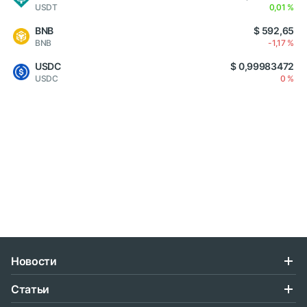
USDT
0,01 %
BNB
$ 592,65
BNB
-1,17 %
USDC
$ 0,99983472
USDC
0 %
Новости
Статьи