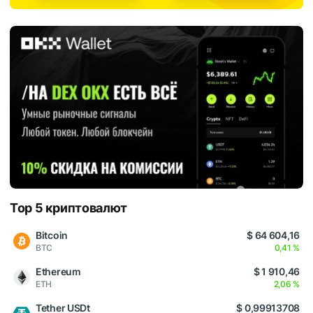
Top 5 криптовалют
Bitcoin
$ 64 604,16
BTC
0,41 %
Ethereum
$ 1 910,46
ETH
2,06 %
Tether USDt
$ 0,99913708