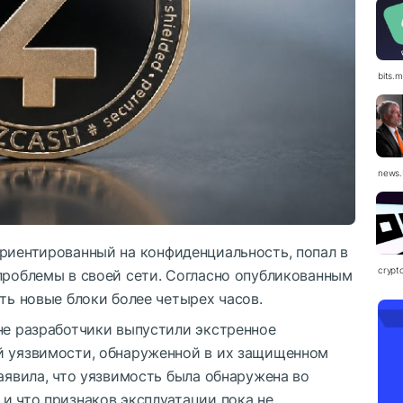
bits.
news.
 ориентированный на конфиденциальность, попал в
crypt
проблемы в своей сети. Согласно опубликованным
ать новые блоки более четырех часов.
не разработчики выпустили экстренное
й уязвимости, обнаруженной в их защищенном
заявила, что уязвимость была обнаружена во
и что признаков эксплуатации пока не