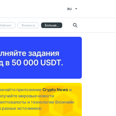
RU
Майнинг
Финансы
Больше...
качайте приложение
Crypto News
и
олучайте мировые новости
риптовалюты и технологии блокчейн
з разных источников: