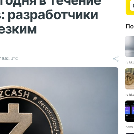
годня в течение
: разработчики
резким
По
19:52, UTC
ru.bit
ru.bit
news.