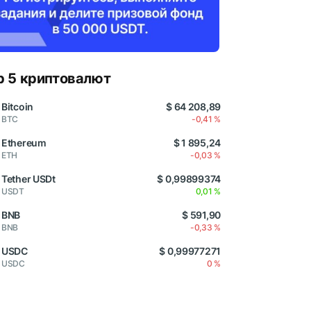
p 5 криптовалют
Bitcoin
$ 64 208,89
BTC
-0,41 %
Ethereum
$ 1 895,24
ETH
-0,03 %
Tether USDt
$ 0,99899374
USDT
0,01 %
BNB
$ 591,90
BNB
-0,33 %
USDC
$ 0,99977271
USDC
0 %