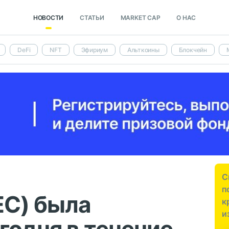
НОВОСТИ
СТАТЬИ
MARKET CAP
О НАС
DeFi
NFT
Эфириум
Альткоины
Блокчейн
С
п
EC) была
к
и