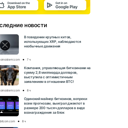
следние новости
В поведении крупных китов,
использующих XRP, наблюдаются
необычные движения
coinsistemi.com
7 ч
Компания, управляющая биткоинами на
сумму 2,8 миллиарда долларов,
выступила с оптимистичным
заявлением в отношении BTC!
coinsistemi.com
8 ч
Одинокий майнер биткоинов, вопреки
всем прогнозам, выиграл джекпот в
размере 200 тысяч долларов в виде
вознаграждения за блок
bitcoin.com
8 ч