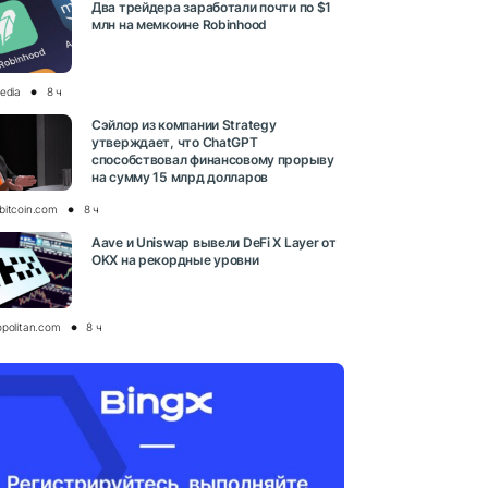
Два трейдера заработали почти по $1
млн на мемкоине Robinhood
media
8 ч
Сэйлор из компании Strategy
утверждает, что ChatGPT
способствовал финансовому прорыву
на сумму 15 млрд долларов
bitcoin.com
8 ч
Aave и Uniswap вывели DeFi X Layer от
OKX на рекордные уровни
opolitan.com
8 ч