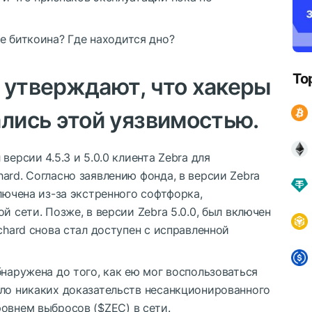
е биткоина? Где находится дно?
To
 утверждают, что хакеры
ались этой уязвимостью.
версии 4.5.3 и 5.0.0 клиента Zebra для
ard. Согласно заявлению фонда, в версии Zebra
лючена из-за экстренного софтфорка,
й сети. Позже, в версии Zebra 5.0.0, был включен
chard снова стал доступен с исправленной
бнаружена до того, как ею мог воспользоваться
ыло никаких доказательств несанкционированного
ровнем выбросов (
$ZEC
) в сети.