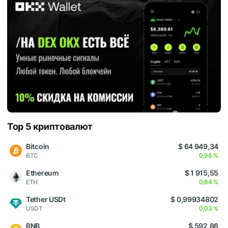
Top 5 криптовалют
Bitcoin
$ 64 949,34
BTC
0,98 %
Ethereum
$ 1 915,55
ETH
0,84 %
Tether USDt
$ 0,99934802
USDT
0,03 %
BNB
$ 592,86