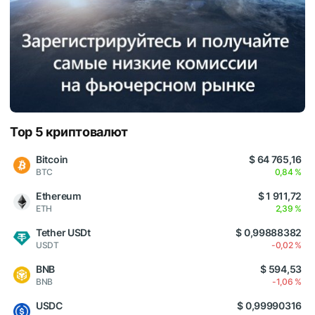
Top 5 криптовалют
Bitcoin
$ 64 765,16
BTC
0,84 %
Ethereum
$ 1 911,72
ETH
2,39 %
Tether USDt
$ 0,99888382
USDT
-0,02 %
BNB
$ 594,53
BNB
-1,06 %
USDC
$ 0,99990316