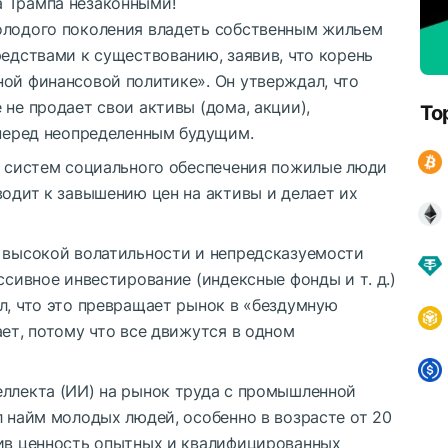
 Трампа незаконными!
олодого поколения владеть собственным жильем
редствами к существованию, заявив, что корень
ной финансовой политике». Он утверждал, что
 не продает свои активы (дома, акции),
To
 перед неопределенным будущим.
ти систем социального обеспечения пожилые люди
водит к завышению цен на активы и делает их
х высокой волатильности и непредсказуемости
ссивное инвестирование (индексные фонды и т. д.)
л, что это превращает рынок в «бездумную
ает, потому что все движутся в одном
еллекта (ИИ) на рынок труда с промышленной
л найм молодых людей, особенно в возрасте от 20
сив ценность опытных и квалифицированных