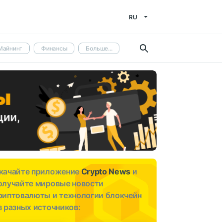
RU
Майнинг
Финансы
Больше...
качайте приложение
Crypto News
и
олучайте мировые новости
риптовалюты и технологии блокчейн
з разных источников: