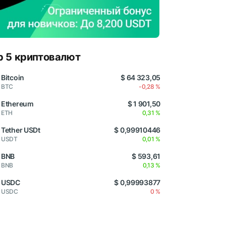
p 5 криптовалют
Bitcoin
$ 64 323,05
BTC
-0,28 %
Ethereum
$ 1 901,50
ETH
0,31 %
Tether USDt
$ 0,99910446
USDT
0,01 %
BNB
$ 593,61
BNB
0,13 %
USDC
$ 0,99993877
USDC
0 %