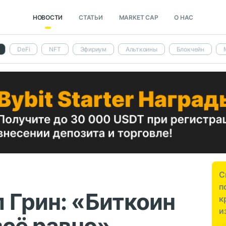
НОВОСТИ
СТАТЬИ
MARKET CAP
О НАС
DeFi
NFT
Эфириум
Альткоины
Блокчейн
С
п
 Грин: «Биткоин
к
и