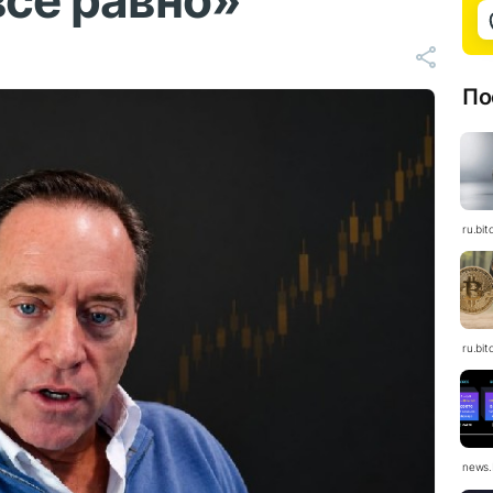
всё равно»
По
ru.bit
ru.bit
news.