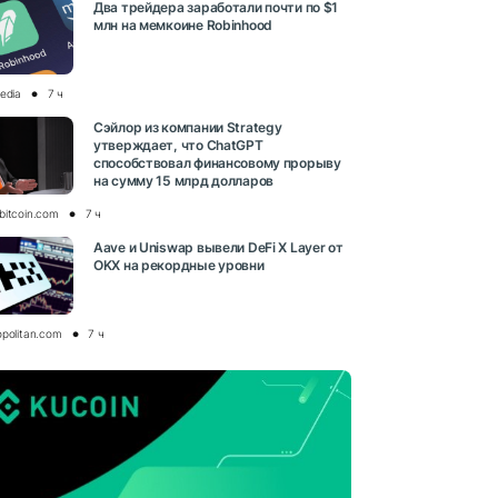
Два трейдера заработали почти по $1
млн на мемкоине Robinhood
media
7 ч
Сэйлор из компании Strategy
утверждает, что ChatGPT
способствовал финансовому прорыву
на сумму 15 млрд долларов
bitcoin.com
7 ч
Aave и Uniswap вывели DeFi X Layer от
OKX на рекордные уровни
opolitan.com
7 ч