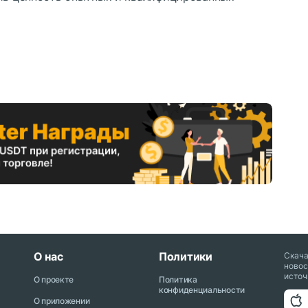
О нас
Политики
Скач
новос
источ
О проекте
Политика
конфиденциальности
О приложении