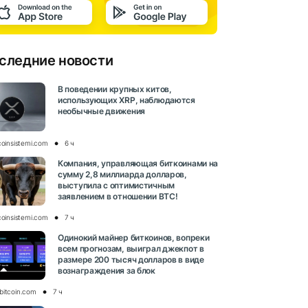
следние новости
В поведении крупных китов,
использующих XRP, наблюдаются
необычные движения
coinsistemi.com
6 ч
Компания, управляющая биткоинами на
сумму 2,8 миллиарда долларов,
выступила с оптимистичным
заявлением в отношении BTC!
coinsistemi.com
7 ч
Одинокий майнер биткоинов, вопреки
всем прогнозам, выиграл джекпот в
размере 200 тысяч долларов в виде
вознаграждения за блок
bitcoin.com
7 ч