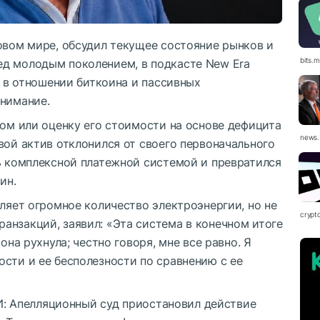
овом мире, обсудил текущее состояние рынков и
bits.
д молодым поколением, в подкасте New Era
о в отношении биткоина и пассивных
внимание.
том или оценку его стоимости на основе дефицита
news.
вой актив отклонился от своего первоначального
ть комплексной платежной системой и превратился
ин.
бляет огромное количество электроэнергии, но не
crypt
анзакций, заявил: «Эта система в конечном итоге
она рухнула; честно говоря, мне все равно. Я
сти и ее бесполезности по сравнению с ее
Апелляционный суд приостановил действие