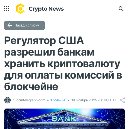
Назад к списку
Регулятор США
разрешил банкам
хранить криптовалюту
для оплаты комиссий в
блокчейне
ru.cointelegraph.com
+ 3 больше
18 Ноябрь 2025 20:38, UTC