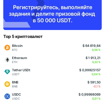
Top 5 криптовалют
Bitcoin
$ 64 819,64
BTC
0,54 %
Ethereum
$ 1 913,21
ETH
0,22 %
Tether USDt
$ 0,99925157
USDT
0,04 %
BNB
$ 591,50
BNB
-0,1 %
USDC
$ 0,99998069
USDC
0,01 %