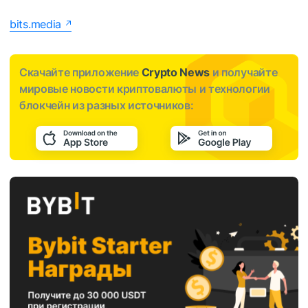
bits.media
Скачайте приложение
Crypto News
и получайте
мировые новости криптовалюты и технологии
блокчейн из разных источников: