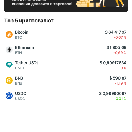
Top 5 криптовалют
Bitcoin
$ 64 417,97
BTC
-0,67 %
Ethereum
$ 1 905,69
ETH
-0,69 %
Tether USDt
$ 0,99917634
USDT
0 %
BNB
$ 590,87
BNB
-1,19 %
USDC
$ 0,99990667
USDC
0,01 %