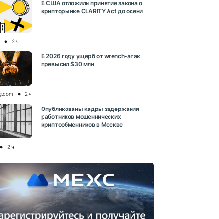
В США отложили принятие закона о
крипторынке CLARITY Act до осени
2 ч
В 2026 году ущерб от wrench-атак
превысил $30 млн
og.com
2 ч
Опубликованы кадры задержания
работников мошеннических
криптообменников в Москве
2 ч