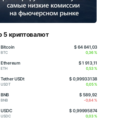
p 5 криптовалют
Bitcoin
$ 64 841,03
BTC
0,36 %
Ethereum
$ 1 913,11
ETH
0,53 %
Tether USDt
$ 0,99933138
USDT
0,05 %
BNB
$ 589,92
BNB
-0,64 %
USDC
$ 0,99995874
USDC
0,03 %