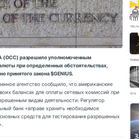
rbc.ru
А (OCC) разрешило уполномоченным
forkl
алюты при определенных обстоятельствах,
но принятого закона
$GENIUS
.
венное агентство сообщило, что американские
своих балансах для оплаты сетевых комиссий при
iz.ru
азрешенным видам деятельности. Регулятор
ьный банк «вправе хранить необходимое
основных средств для тестирования разрешенных
.