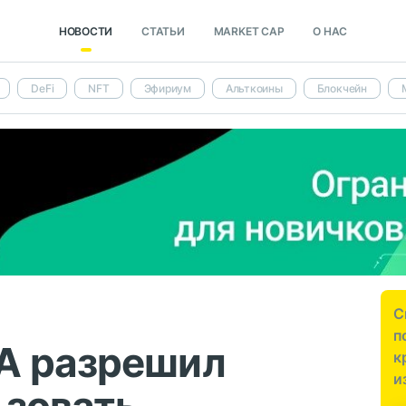
НОВОСТИ
СТАТЬИ
MARKET CAP
О НАС
DeFi
NFT
Эфириум
Альткоины
Блокчейн
С
п
А разрешил
к
и