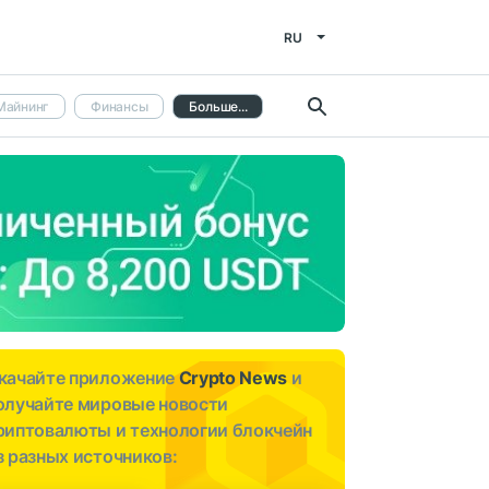
RU
Майнинг
Финансы
Больше...
качайте приложение
Crypto News
и
олучайте мировые новости
риптовалюты и технологии блокчейн
з разных источников: