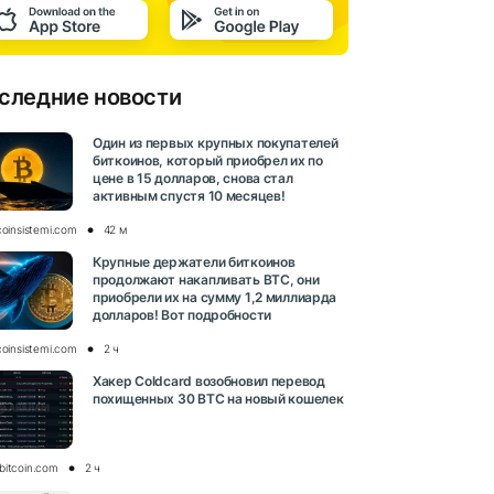
следние новости
Один из первых крупных покупателей
биткоинов, который приобрел их по
цене в 15 долларов, снова стал
активным спустя 10 месяцев!
coinsistemi.com
42 м
Крупные держатели биткоинов
продолжают накапливать BTC, они
приобрели их на сумму 1,2 миллиарда
долларов! Вот подробности
coinsistemi.com
2 ч
Хакер Coldcard возобновил перевод
похищенных 30 BTC на новый кошелек
bitcoin.com
2 ч