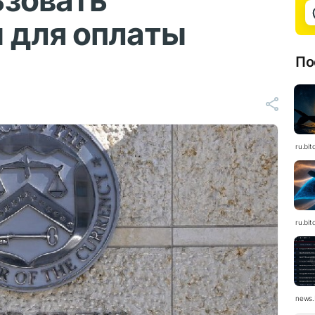
ьзовать
 для оплаты
По
ru.bit
ru.bit
news.