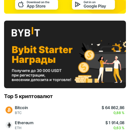
Top 5 криптовалют
Bitcoin
$ 64 862,86
BTC
0,88 %
Ethereum
$ 1 914,08
ETH
0,63 %