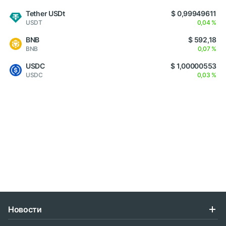
Tether USDt
$ 0,99949611
USDT
0,04 %
BNB
$ 592,18
BNB
0,07 %
USDC
$ 1,00000553
USDC
0,03 %
Новости