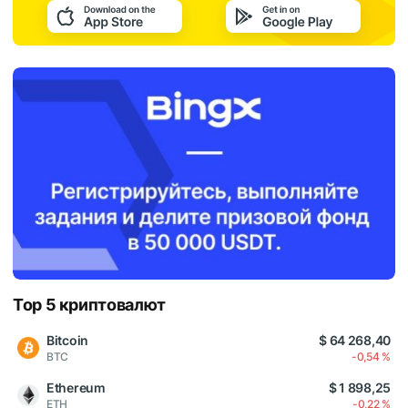
Top 5 криптовалют
Bitcoin
$ 64 268,40
BTC
-0,54 %
Ethereum
$ 1 898,25
ETH
-0,22 %