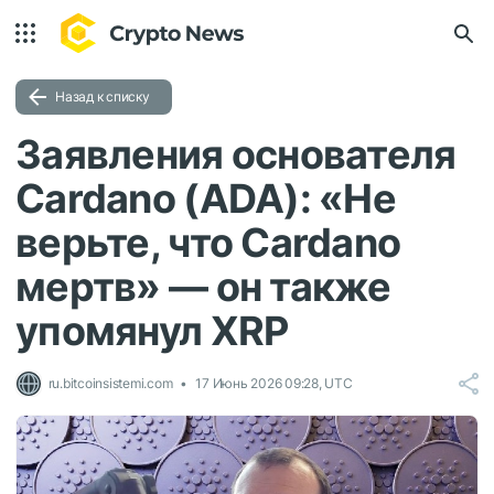
Назад к списку
Заявления основателя
Cardano (ADA): «Не
верьте, что Cardano
мертв» — он также
упомянул XRP
ru.bitcoinsistemi.com
17 Июнь 2026 09:28, UTC