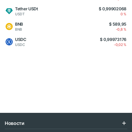
Tether USDt
$ 0,99902068
USDT
0 %
BNB
$ 589,95
BNB
-0,8 %
USDC
$ 0,99973176
USDC
-0,02 %
Новости