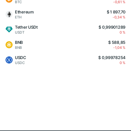
BTC
-0,61 %
Ethereum
$ 1 897,70
ETH
-0,34 %
Tether USDt
$ 0,99901289
USDT
0 %
BNB
$ 588,85
BNB
-1,04 %
USDC
$ 0,99978254
USDC
0 %