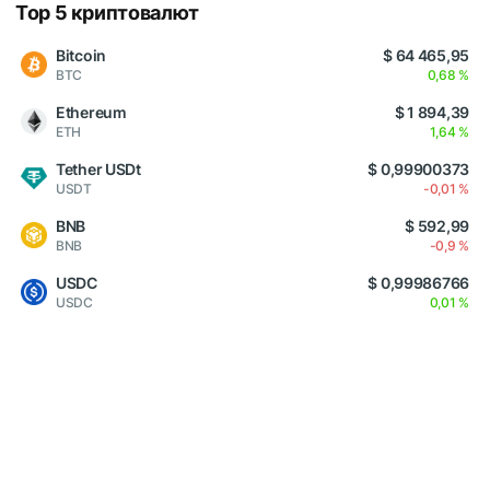
Top 5 криптовалют
Bitcoin
$ 64 465,95
BTC
0,68 %
Ethereum
$ 1 894,39
ETH
1,64 %
Tether USDt
$ 0,99900373
USDT
-0,01 %
BNB
$ 592,99
BNB
-0,9 %
USDC
$ 0,99986766
USDC
0,01 %