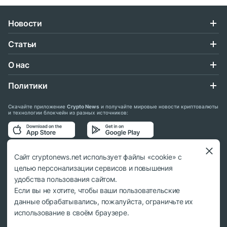
Новости
Статьи
О нас
Политики
Скачайте приложение
Crypto News
и получайте мировые новости криптовалюты
и технологии блокчейн из разных источников:
Подписывайтесь на нас в социальных сетях:
Сайт cryptonews.net использует файлы «cookie» с
целью персонализации сервисов и повышения
удобства пользования сайтом.
Если вы не хотите, чтобы ваши пользовательские
данные обрабатывались, пожалуйста, ограничьте их
© 2018 - 2026 Crypto News. При использовании материалов ссылка на
использование в своём браузере.
cryptonews.net обязательна.