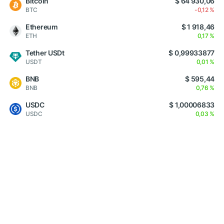
Bitcoin
$ 64 930,06
BTC
-0,12 %
Ethereum
$ 1 918,46
ETH
0,17 %
Tether USDt
$ 0,99933877
USDT
0,01 %
BNB
$ 595,44
BNB
0,76 %
USDC
$ 1,00006833
USDC
0,03 %