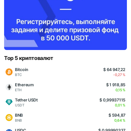
Top 5 криптовалют
Bitcoin
$ 64 947,22
BTC
-0,27 %
Ethereum
$ 1 918,85
ETH
0,15 %
Tether USDt
$ 0,99937115
USDT
0,01 %
BNB
$ 594,87
BNB
0,64 %
USDC
$ 0,99990337