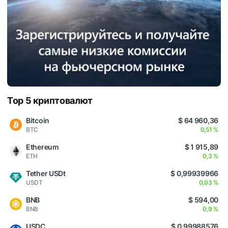
Top 5 криптовалют
Bitcoin
$ 64 960,36
BTC
0,51 %
Ethereum
$ 1 915,89
ETH
0,3 %
Tether USDt
$ 0,99939966
USDT
0,03 %
BNB
$ 594,00
BNB
0,9 %
USDC
$ 0,99988576