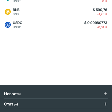
USDT
0 %
BNB
$ 590,76
BNB
-1,25 %
USDC
$ 0,99980773
USDC
-0,01 %
Новости
Статьи