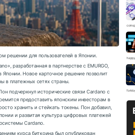
coinsp
ом решении для пользователей в Японии.
happy
ano», разработанная в партнерстве с EMURGO,
 в Японии. Новое карточное решение позволит
ы в платежных сетях страны.
он подчеркнул исторические связи Cardano с
forkl
тремится предоставить японским инвесторам в
осто хранить и стейкать токены. Пон добавил,
Японии и развитая культура цифровых платежей
косистемы Cardano.
адением курса биткоина был опубликован