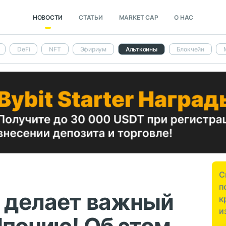
НОВОСТИ
СТАТЬИ
MARKET CAP
О НАС
DeFi
NFT
Эфириум
Альткоины
Блокчейн
С
п
) делает важный
к
и