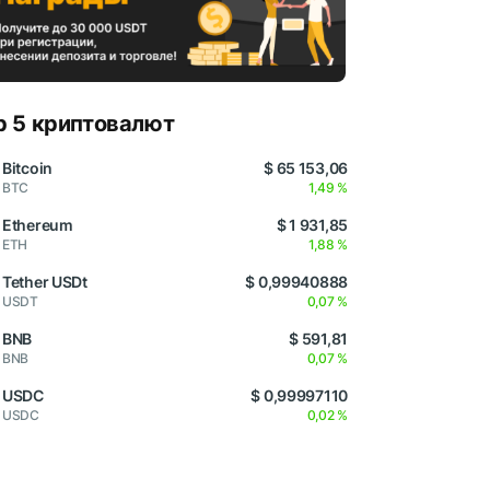
p 5 криптовалют
Bitcoin
$ 65 153,06
BTC
1,49 %
Ethereum
$ 1 931,85
ETH
1,88 %
Tether USDt
$ 0,99940888
USDT
0,07 %
BNB
$ 591,81
BNB
0,07 %
USDC
$ 0,99997110
USDC
0,02 %