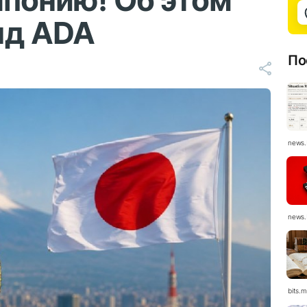
Японию! Об этом
нд ADA
По
news.
news.
bits.