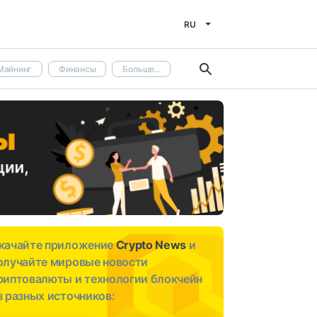
RU
Майнинг
Финансы
Больше...
качайте приложение
Crypto News
и
олучайте мировые новости
риптовалюты и технологии блокчейн
з разных источников: