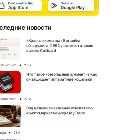
следние новости
«Красная команда» Биткойна
обнаружила 4 962 уязвимости после
взлома Coldcard
bitcoin.com
20 м
Что такое «безопасный элемент»? Как
он защищает аппаратные кошельки
bitcoin.com
22 м
Суд назначил наказание основателю
криптомаркетмейкера MyTrade
media
23 м