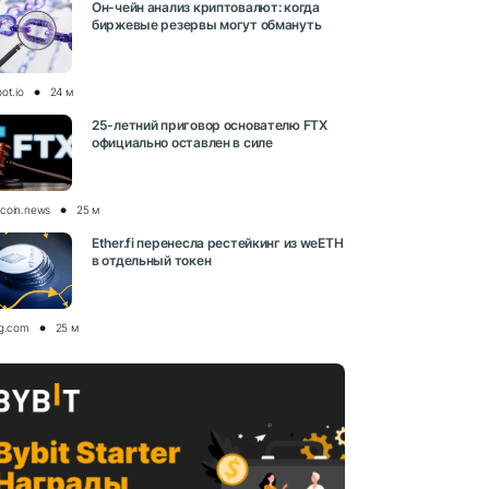
Он-чейн анализ криптовалют: когда
биржевые резервы могут обмануть
ot.io
24 м
25-летний приговор основателю FTX
официально оставлен в силе
coin.news
25 м
Ether.fi перенесла рестейкинг из weETH
в отдельный токен
og.com
25 м