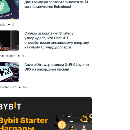
Два трейдера заработали почти по $1
млн на мемкоине Robinhood
media
6 ч
Сэйлор из компании Strategy
утверждает, что ChatGPT
способствовал финансовому прорыву
на сумму 15 млрд долларов
bitcoin.com
6 ч
Aave и Uniswap вывели DeFi X Layer от
OKX на рекордные уровни
opolitan.com
6 ч