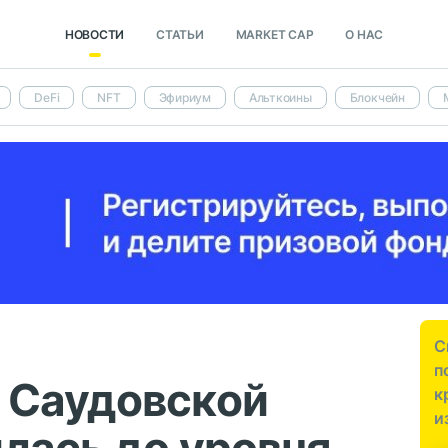
НОВОСТИ
СТАТЬИ
MARKET CAP
О НАС
DeFi
NFT
Эфириум
Альткоины
Блокчейн
С
п
 Саудовской
к
и