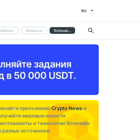
RU
Майнинг
Финансы
Больше...
качайте приложение
Crypto News
и
олучайте мировые новости
риптовалюты и технологии блокчейн
з разных источников: