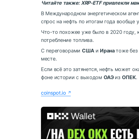
Читайте также:
XRP-ETF привлекли мак
В Международном энергетическом агент
спрос на нефть по итогам года вообще у
Что-то похожее уже было в 2020 году, 
потребление топлива.
С переговорами
США
и
Ирана
тоже без
месте.
Если всё это затянется, нефть может о
фоне истории с выходом
ОАЭ
из
ОПЕК
.
coinspot.io