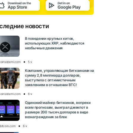
следние новости
В поведении крупных китов,
использующих XRP, наблюдаются
необычные движения
coinsistemi.com
5 ч
Компания, управляющая биткоинами на
сумму 2,8 миллиарда долларов,
выступила с оптимистичным
заявлением в отношении BTC!
coinsistemi.com
6 ч
Одинокий майнер биткоинов, вопреки
всем прогнозам, выиграл джекпот в
размере 200 тысяч долларов в виде
вознаграждения за блок
bitcoin.com
6 ч