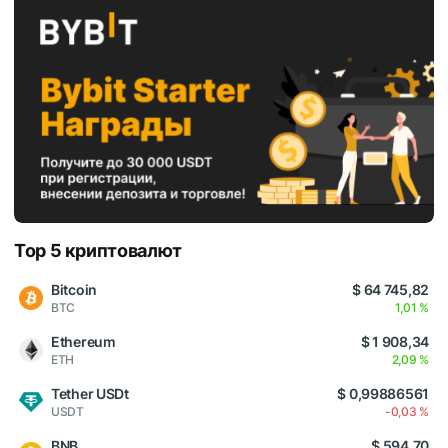
Top 5 криптовалют
Bitcoin
$ 64 745,82
BTC
1,01 %
Ethereum
$ 1 908,34
ETH
2,09 %
Tether USDt
$ 0,99886561
USDT
-0,03 %
BNB
$ 594,70