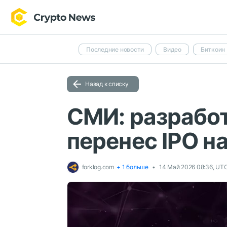
Последние новости
Видео
Биткоин
Назад к списку
СМИ: разрабо
перенес IPO н
forklog.com
+ 1 больше
14 Май 2026 08:36, UT