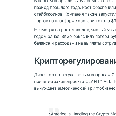
В первом квартале выручка BitGo состав
период прошлого года. Рост обеспечил
стейблкоинов. Компания также запусти
торгов на платформе составил около $3
Несмотря на рост доходов, чистый убы
годом ранее. BitGo объяснила потери 
балансе и расходами на выплаты сотруд
Крипторегулирован
Директор по регуляторным вопросам C
принятие законопроекта CLARITY Act. П
вынуждает американский криптобизнес
🚨America Is Handing the Crypto Ma