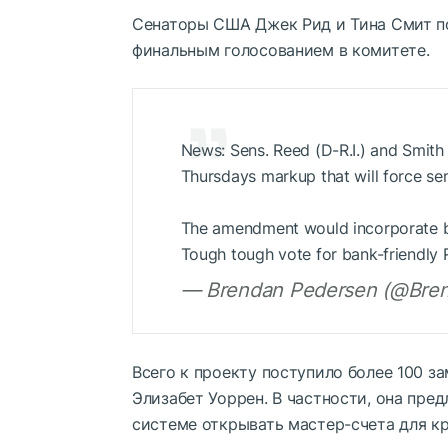
Сенаторы США Джек Рид и Тина Смит по
финальным голосованием в комитете.
News: Sens. Reed (D-R.I.) and Smith
Thursdays markup that will force s
The amendment would incorporate ban
Tough tough vote for bank-friendly
— Brendan Pedersen (@Bren
Всего к проекту поступило более 100 з
Элизабет Уоррен. В частности, она пре
системе открывать мастер-счета для к