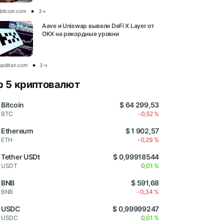
bitcoin.com
3 ч
Aave и Uniswap вывели DeFi X Layer от
OKX на рекордные уровни
opolitan.com
3 ч
p 5 криптовалют
Bitcoin
$ 64 299,53
BTC
-0,52 %
Ethereum
$ 1 902,57
ETH
-0,29 %
Tether USDt
$ 0,99918544
USDT
0,01 %
BNB
$ 591,68
BNB
-0,34 %
USDC
$ 0,99999247
USDC
0,01 %