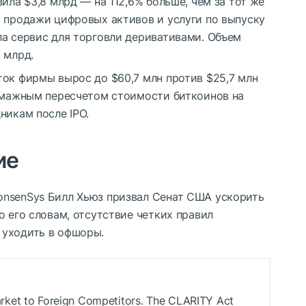
ила $3,8 млрд — на 112,6% больше, чем за тот же
и продажи цифровых активов и услуги по выпуску
ла сервис для торговли деривативами. Объем
 млрд.
ток фирмы вырос до $60,7 млн против $25,7 млн
бумажным пересчетом стоимости биткоинов на
никам после IPO.
ие
onsenSys Билл Хьюз призвал Сенат США ускорить
о его словам, отсутствие четких правил
 уходить в офшоры.
rket to Foreign Competitors. The CLARITY Act