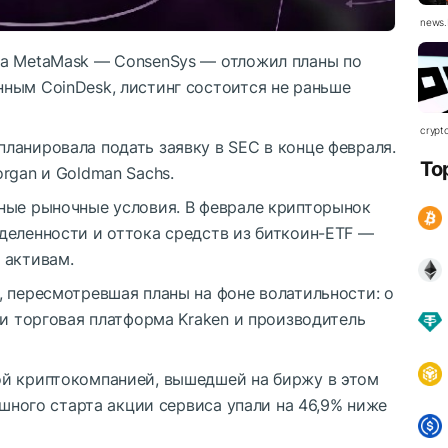
news.
ка MetaMask — ConsenSys — отложил планы по
ным CoinDesk, листинг состоится не раньше
crypt
планировала подать заявку в
SEC
в конце февраля.
To
rgan и Goldman Sachs.
ные рыночные условия. В феврале крипторынок
деленности и оттока средств из биткоин-ETF —
 активам.
, пересмотревшая планы на фоне волатильности: о
ли торговая платформа Kraken и производитель
ой криптокомпанией, вышедшей на биржу в этом
ешного старта акции сервиса упали на 46,9% ниже