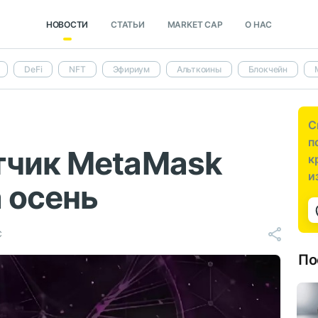
НОВОСТИ
СТАТЬИ
MARKET CAP
О НАС
DeFi
NFT
Эфириум
Альткоины
Блокчейн
С
п
тчик MetaMask
к
и
а осень
C
По