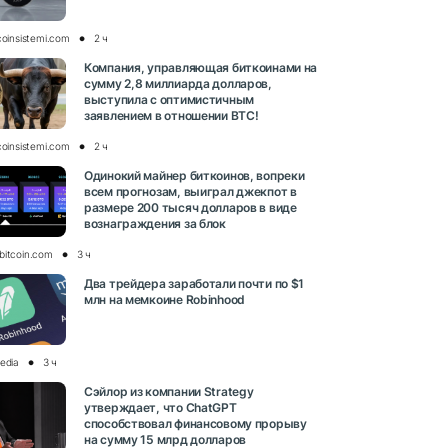
coinsistemi.com
2 ч
Компания, управляющая биткоинами на
сумму 2,8 миллиарда долларов,
выступила с оптимистичным
заявлением в отношении BTC!
coinsistemi.com
2 ч
Одинокий майнер биткоинов, вопреки
всем прогнозам, выиграл джекпот в
размере 200 тысяч долларов в виде
вознаграждения за блок
bitcoin.com
3 ч
Два трейдера заработали почти по $1
млн на мемкоине Robinhood
media
3 ч
Сэйлор из компании Strategy
утверждает, что ChatGPT
способствовал финансовому прорыву
на сумму 15 млрд долларов