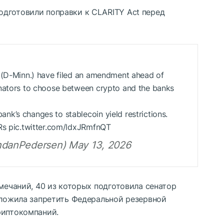
дготовили поправки к CLARITY Act перед
 (D-Minn.) have filed an amendment ahead of
enators to choose between crypto and the banks
k’s changes to stablecoin yield restrictions.
 Rs pic.twitter.com/ldxJRmfnQT
danPedersen) May 13, 2026
амечаний, 40 из которых подготовила сенатор
дложила запретить Федеральной резервной
риптокомпаний.