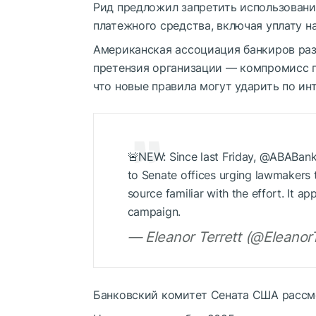
Рид предложил запретить использовани
платежного средства, включая уплату на
Американская ассоциация банкиров раз
претензия организации — компромисс п
что новые правила могут ударить по ин
🚨NEW: Since last Friday, @ABABank
to Senate offices urging lawmakers t
source familiar with the effort. It a
campaign.
— Eleanor Terrett (@EleanorT
Банковский комитет Сената США рассмо