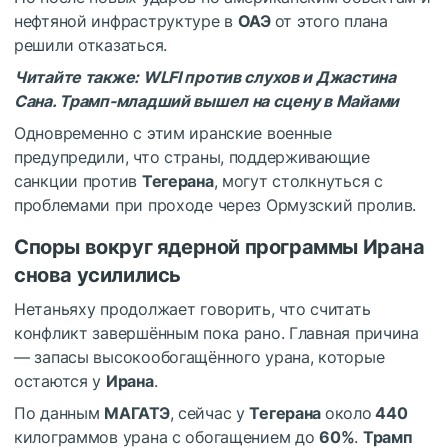
нефтяной инфраструктуре в
ОАЭ
от этого плана
решили отказаться.
Читайте также:
WLFI против слухов и Джастина
Сана. Трамп-младший вышел на сцену в Майами
Одновременно с этим иранские военные
предупредили, что страны, поддерживающие
санкции против
Тегерана
, могут столкнуться с
проблемами при проходе через Ормузский пролив.
Споры вокруг ядерной программы Ирана
снова усилились
Нетаньяху продолжает говорить, что считать
конфликт завершённым пока рано. Главная причина
— запасы высокообогащённого урана, которые
остаются у
Ирана
.
По данным
МАГАТЭ
, сейчас у
Тегерана
около
440
килограммов урана с обогащением до
60%
.
Трамп