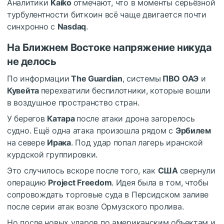
Аналитики
Kaiko
отмечают, что в моменты серьёзной
турбулентности биткоин всё чаще двигается почти
синхронно с
Nasdaq
.
На Ближнем Востоке напряжение никуда
не делось
По информации
The Guardian
, системы
ПВО ОАЭ
и
Кувейта
перехватили беспилотники, которые вошли
в воздушное пространство стран.
У берегов
Катара
после атаки дрона загорелось
судно. Ещё одна атака произошла рядом с
Эрбилем
на севере
Ирака
. Под удар попал лагерь иранской
курдской группировки.
Это случилось вскоре после того, как
США
свернули
операцию
Project Freedom
. Идея была в том, чтобы
сопровождать торговые суда в Персидском заливе
после серии атак возле Ормузского пролива.
Но после новых ударов по американским объектам и