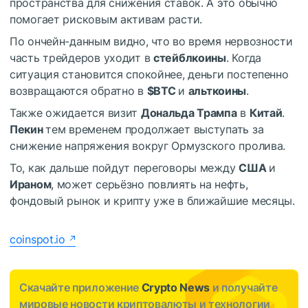
пространства для снижения ставок. А это обычно
помогает рисковым активам расти.
По ончейн-данным видно, что во время нервозности
часть трейдеров уходит в
стейблкоины
. Когда
ситуация становится спокойнее, деньги постепенно
возвращаются обратно в
$BTC
и
альткоины
.
Также ожидается визит
Дональда Трампа
в
Китай
.
Пекин
тем временем продолжает выступать за
снижение напряжения вокруг Ормузского пролива.
То, как дальше пойдут переговоры между
США
и
Ираном
, может серьёзно повлиять на нефть,
фондовый рынок и крипту уже в ближайшие месяцы.
coinspot.io
Скачайте приложение
Crypto News
и получайте
мировые новости криптовалюты и технологии