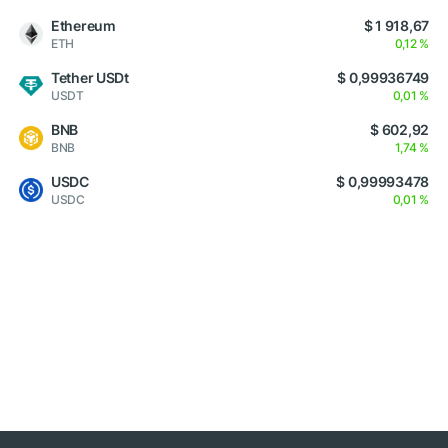
Ethereum
$ 1 918,67
ETH
0,12 %
Tether USDt
$ 0,99936749
USDT
0,01 %
BNB
$ 602,92
BNB
1,74 %
USDC
$ 0,99993478
USDC
0,01 %