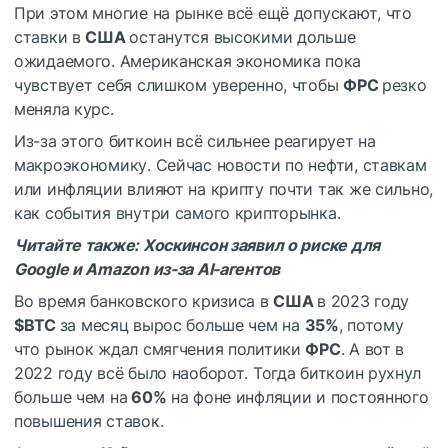
При этом многие на рынке всё ещё допускают, что
ставки в
США
останутся высокими дольше
ожидаемого. Американская экономика пока
чувствует себя слишком уверенно, чтобы
ФРС
резко
меняла курс.
Из-за этого биткоин всё сильнее реагирует на
макроэкономику. Сейчас новости по нефти, ставкам
или инфляции влияют на крипту почти так же сильно,
как события внутри самого крипторынка.
Читайте также:
Хоскинсон заявил о риске для
Google и Amazon из-за AI-агентов
Во время банковского кризиса в
США
в 2023 году
$BTC
за месяц вырос больше чем на
35%
, потому
что рынок ждал смягчения политики
ФРС
. А вот в
2022 году всё было наоборот. Тогда биткоин рухнул
больше чем на
60%
на фоне инфляции и постоянного
повышения ставок.