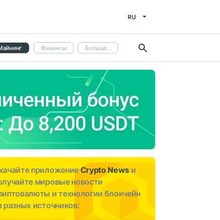
RU
Майнинг
Финансы
Больше...
качайте приложение
Crypto News
и
олучайте мировые новости
риптовалюты и технологии блокчейн
з разных источников: