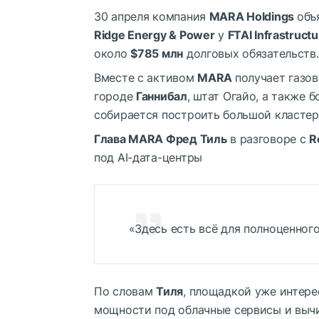
30 апреля компания
MARA Holdings
объ
Ridge Energy & Power
у
FTAI Infrastruct
около
$785 млн
долговых обязательств.
Вместе с активом
MARA
получает газо
городе
Ганнибал
, штат Огайо, а также б
собирается построить большой кластер
Глава MARA Фред Тиль
в разговоре с
R
под AI-дата-центры
«Здесь есть всё для полноценного
По словам
Тиля
, площадкой уже интер
мощности под облачные сервисы и выч