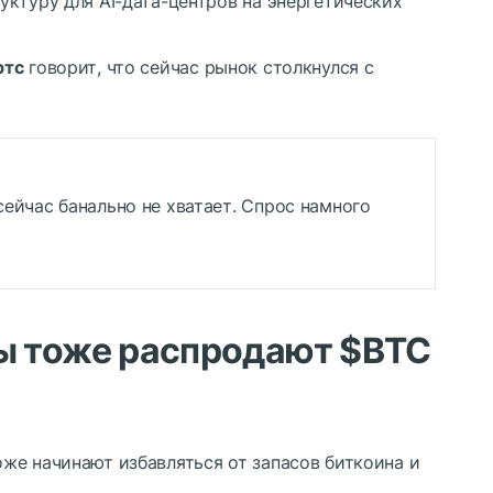
ктуру для AI-дата-центров на энергетических
ртс
говорит, что сейчас рынок столкнулся с
ейчас банально не хватает. Спрос намного
ы тоже распродают
$BTC
же начинают избавляться от запасов биткоина и