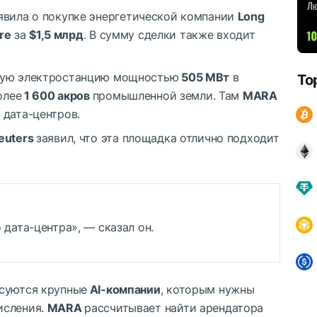
явила о покупке энергетической компании
Long
ure
за
$1,5 млрд
. В сумму сделки также входит
вую электростанцию мощностью
505 МВт
в
To
олее
1 600 акров
промышленной земли. Там
MARA
 дата-центров.
euters
заявил, что эта площадка отлично подходит
 дата-центра», — сказал он.
есуются крупные
AI-компании
, которым нужны
исления.
MARA
рассчитывает найти арендатора