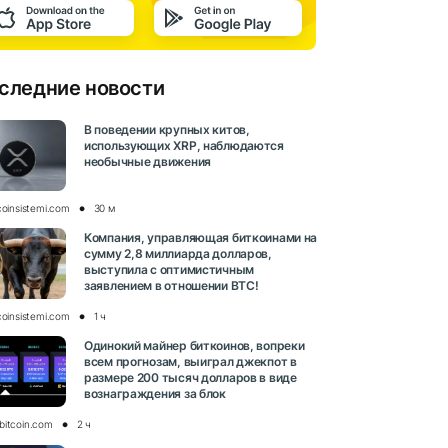
следние новости
В поведении крупных китов,
использующих XRP, наблюдаются
необычные движения
coinsistemi.com
30 м
Компания, управляющая биткоинами на
сумму 2,8 миллиарда долларов,
выступила с оптимистичным
заявлением в отношении BTC!
coinsistemi.com
1 ч
Одинокий майнер биткоинов, вопреки
всем прогнозам, выиграл джекпот в
размере 200 тысяч долларов в виде
вознаграждения за блок
bitcoin.com
2 ч