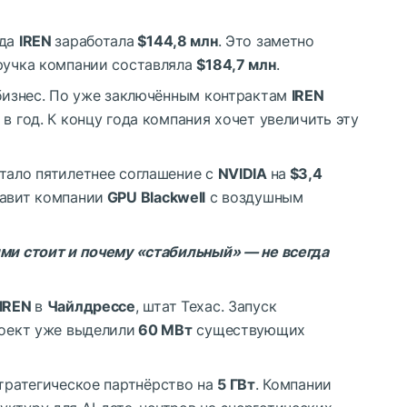
ода
IREN
заработала
$144,8 млн
. Это заметно
ыручка компании составляла
$184,7 млн
.
-бизнес. По уже заключённым контрактам
IREN
в год. К концу года компания хочет увеличить эту
тало пятилетнее соглашение с
NVIDIA
на
$3,4
авит компании
GPU Blackwell
с воздушным
ими стоит и почему «стабильный» — не всегда
IREN
в
Чайлдрессе
, штат Техас. Запуск
роект уже выделили
60 МВт
существующих
тратегическое партнёрство на
5 ГВт
. Компании