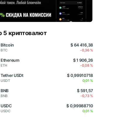
p 5 криптовалют
Bitcoin
$ 64 416,38
BTC
-0,36 %
Ethereum
$ 1 906,26
ETH
-0,08 %
Tether USDt
$ 0,99910718
USDT
0,01 %
BNB
$ 591,57
BNB
-0,73 %
USDC
$ 0,99988710
USDC
0,01 %