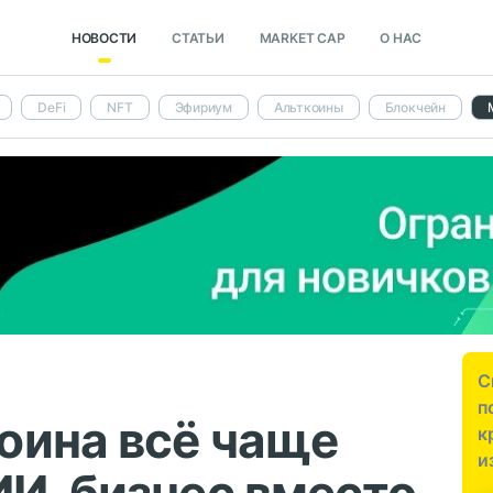
НОВОСТИ
СТАТЬИ
MARKET CAP
О НАС
DeFi
NFT
Эфириум
Альткоины
Блокчейн
С
п
оина всё чаще
к
и