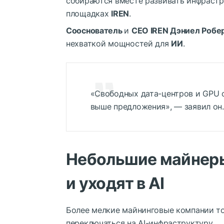
собираются вместе развивать инфрастру
площадках
IREN
.
Сооснователь
и
CEO IREN Дэниел Робе
нехваткой мощностей для
ИИ
.
«Свободных дата-центров и GPU с
выше предложения», — заявил он.
Небольшие майнер
и уходят в AI
Более мелкие майнинговые компании то
переключаться на AI-инфраструктуру.