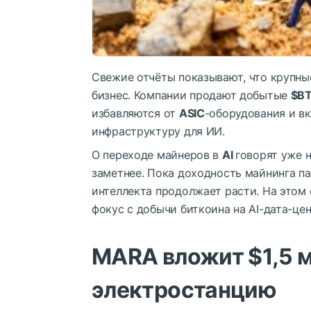
Свежие отчёты показывают, что крупные
бизнес. Компании продают добытые
$B
избавляются от
ASIC
-оборудования и в
инфраструктуру для ИИ.
О переходе майнеров в
AI
говорят уже 
заметнее. Пока доходность майнинга па
интеллекта продолжает расти. На этом
фокус с добычи биткоина на AI-дата-це
MARA вложит $1,5 м
электростанцию