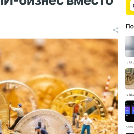
ИИ-бизнес вместо
По
ru.bit
ru.bit
news.