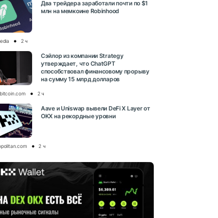
Два трейдера заработали почти по $1
млн на мемкоине Robinhood
media
2 ч
Сэйлор из компании Strategy
утверждает, что ChatGPT
способствовал финансовому прорыву
на сумму 15 млрд долларов
bitcoin.com
2 ч
Aave и Uniswap вывели DeFi X Layer от
OKX на рекордные уровни
opolitan.com
2 ч