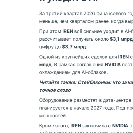
За третий квартал 2026 финансового г
меньше, чем кварталом ранее, когда в
При этом
IREN
всё сильнее уходит в AI
рассчитывает получать около
$3,1 млрд
цифру до
$3,7 млрд
.
Одной из крупнейших сделок для
IREN
с
млрд
. В рамках соглашения
NVIDIA
пост
охлаждением для AI-облаков.
Читайте также:
Стейблкоины: что за н
точное слово
Оборудование разместят в дата-центре
планируется в начале 2027 года. Под п
мощностей.
Кроме этого,
IREN
заключила с
NVIDIA
с