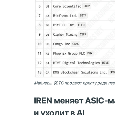
Майнеры
$BTC
продают крипту ради перех
IREN меняет ASIC-м
и уходит в AI