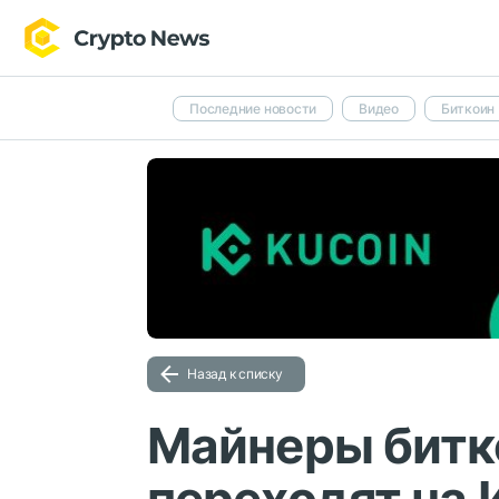
Последние новости
Видео
Биткоин
Назад к списку
Майнеры битк