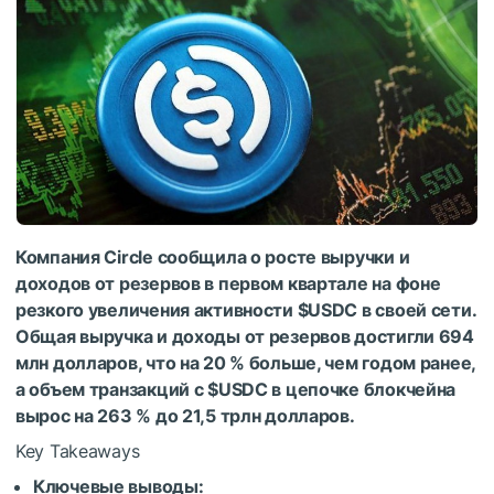
Компания Circle сообщила о росте выручки и
доходов от резервов в первом квартале на фоне
резкого увеличения активности
$USDC
в своей сети.
Общая выручка и доходы от резервов достигли 694
млн долларов, что на 20 % больше, чем годом ранее,
а объем транзакций с
$USDC
в цепочке блокчейна
вырос на 263 % до 21,5 трлн долларов.
Key Takeaways
Ключевые выводы: