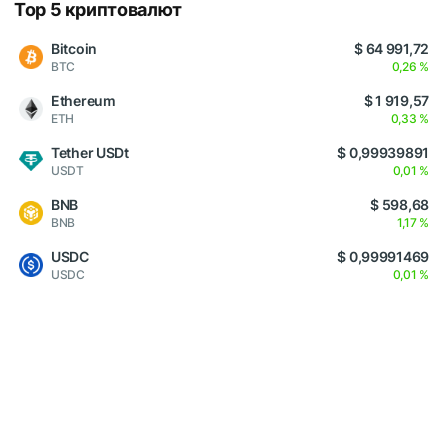
Top 5 криптовалют
Bitcoin
$ 64 991,72
BTC
0,26 %
Ethereum
$ 1 919,57
ETH
0,33 %
Tether USDt
$ 0,99939891
USDT
0,01 %
BNB
$ 598,68
BNB
1,17 %
USDC
$ 0,99991469
USDC
0,01 %