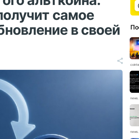
ого альткоина:
получит самое
новление в своей
По
coint
news.
news.