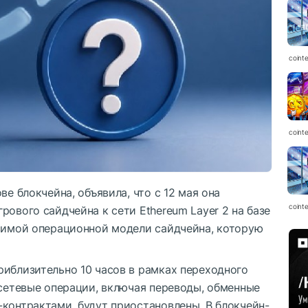
coint
coint
ве блокчейна, объявила, что с 12 мая она
coint
рового сайдчейна к сети Ethereum Layer 2 на базе
исимой операционной модели сайдчейна, которую
риблизительно 10 часов в рамках переходного
 сетевые операции, включая переводы, обменные
контрактами, будут приостановлены. В блокчейн-