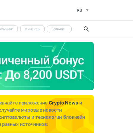
RU
Майнинг
Финансы
Больше...
качайте приложение
Crypto News
и
олучайте мировые новости
риптовалюты и технологии блокчейн
з разных источников: