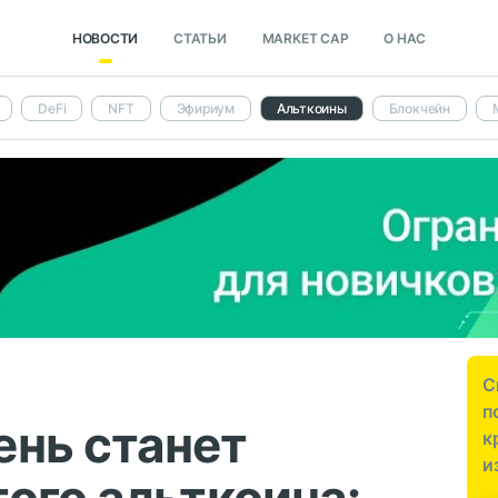
НОВОСТИ
СТАТЬИ
MARKET CAP
О НАС
DeFi
NFT
Эфириум
Альткоины
Блокчейн
С
п
ень станет
к
и