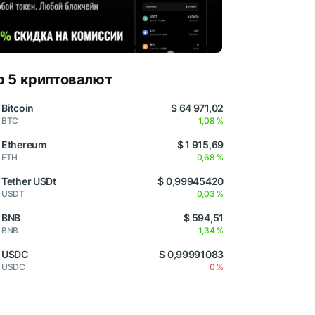
p 5 криптовалют
Bitcoin
$ 64 971,02
BTC
1,08 %
Ethereum
$ 1 915,69
ETH
0,68 %
Tether USDt
$ 0,99945420
USDT
0,03 %
BNB
$ 594,51
BNB
1,34 %
USDC
$ 0,99991083
USDC
0 %