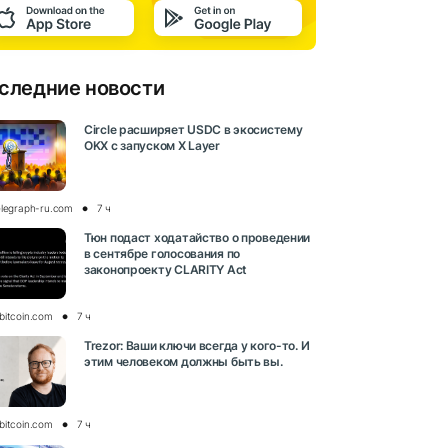
следние новости
Circle расширяет USDC в экосистему
OKX с запуском X Layer
elegraph-ru.com
7 ч
Тюн подаст ходатайство о проведении
в сентябре голосования по
законопроекту CLARITY Act
bitcoin.com
7 ч
Trezor: Ваши ключи всегда у кого-то. И
этим человеком должны быть вы.
bitcoin.com
7 ч