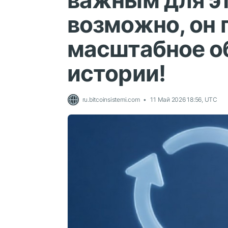
важным для эт
возможно, он 
масштабное об
истории!
ru.bitcoinsistemi.com
11 Май 2026 18:56, UTC