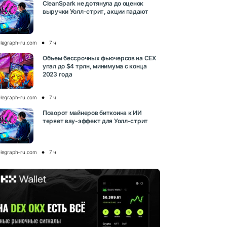
CleanSpark не дотянула до оценок
выручки Уолл-стрит, акции падают
elegraph-ru.com
7 ч
Объем бессрочных фьючерсов на CEX
упал до $4 трлн, минимума с конца
2023 года
elegraph-ru.com
7 ч
Поворот майнеров биткоина к ИИ
теряет вау-эффект для Уолл-стрит
elegraph-ru.com
7 ч