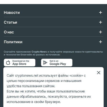
Новости
Статьи
О нас
Политики
Скачайте приложение
Crypto News
и получайте мировые новости криптовалюты
и технологии блокчейн из разных источников:
Подписывайтесь на нас в социальных сетях:
Сайт cryptonews.net использует файлы «cookie» с
целью персонализации сервисов и повышения
удобства пользования сайтом.
Если вы не хотите, чтобы ваши пользовательские
данные обрабатывались, пожалуйста, ограничьте их
© 2018 - 2026 Crypto News. При использовании материалов ссылка на
использование в своём браузере.
cryptonews.net обязательна.