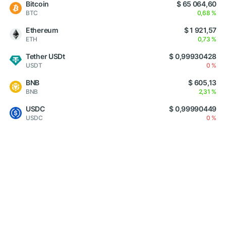
Bitcoin
$ 65 064,60
BTC
0,68 %
Ethereum
$ 1 921,57
ETH
0,73 %
Tether USDt
$ 0,99930428
USDT
0 %
BNB
$ 605,13
BNB
2,31 %
USDC
$ 0,99990449
USDC
0 %