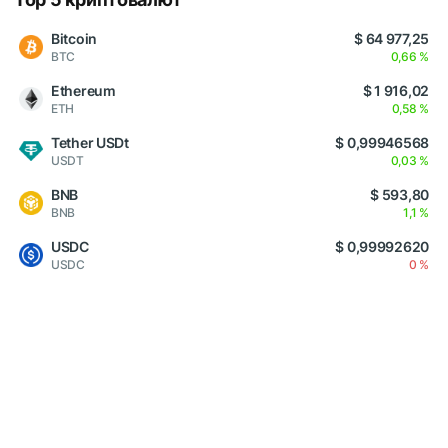
Bitcoin
$ 64 977,25
BTC
0,66 %
Ethereum
$ 1 916,02
ETH
0,58 %
Tether USDt
$ 0,99946568
USDT
0,03 %
BNB
$ 593,80
BNB
1,1 %
USDC
$ 0,99992620
USDC
0 %