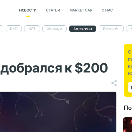
НОВОСТИ
СТАТЬИ
MARKET CAP
О НАС
DeFi
NFT
Эфириум
Альткоины
Блокчейн
С
п
одобрался к $200
к
и
По