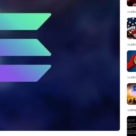
ru.bit
ru.bit
ru.bit
coint