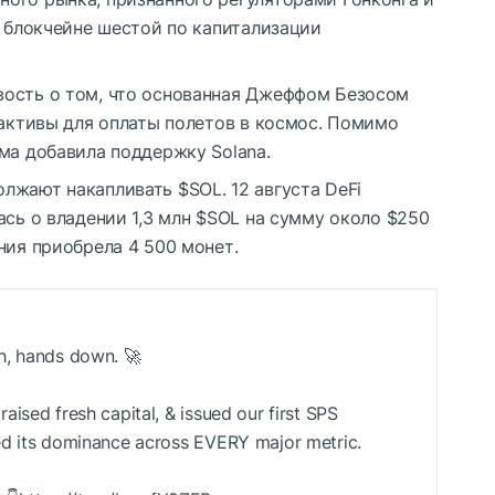
а блокчейне шестой по капитализации
вость о том, что основанная Джеффом Безосом
 активы для оплаты полетов в космос. Помимо
а добавила поддержку Solana.
олжают накапливать
$SOL
. 12 августа DeFi
ась о владении 1,3 млн
$SOL
на сумму около $250
ния приобрела 4 500 монет.
h, hands down. 🚀
aised fresh capital, & issued our first SPS
ed its dominance across EVERY major metric.