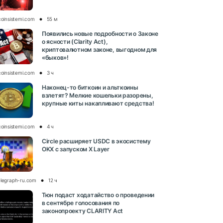
coinsistemi.com
55 м
Появились новые подробности о Законе
о ясности (Clarity Act),
криптовалютном законе, выгодном для
«быков»!
coinsistemi.com
3 ч
Наконец-то биткоин и альткоины
взлетят? Мелкие кошельки разорены,
крупные киты накапливают средства!
coinsistemi.com
4 ч
Circle расширяет USDC в экосистему
OKX с запуском X Layer
elegraph-ru.com
12 ч
Тюн подаст ходатайство о проведении
в сентябре голосования по
законопроекту CLARITY Act