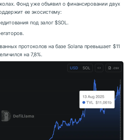
околах. Фонд уже объявил о финансировании двух
поддержит ее экосистему:
редитования под залог
$SOL
.
регаторов.
анных протоколов на базе Solana превышает $11
еличился на 7,8%.