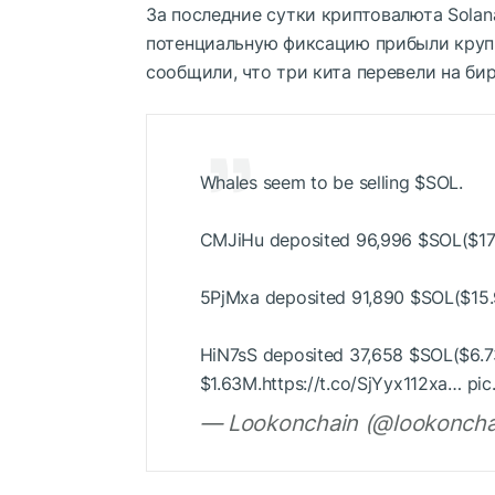
За последние сутки криптовалюта Solan
потенциальную фиксацию прибыли круп
сообщили, что три кита перевели на б
Whales seem to be selling
$SOL
.
CMJiHu deposited 96,996
$SOL
($1
5PjMxa deposited 91,890
$SOL
($15
HiN7sS deposited 37,658
$SOL
($6.7
$1.63M.https://t.co/SjYyx112xa… pi
— Lookonchain (@lookonchai