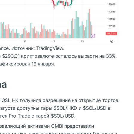
nce. Источник: TradingView.
 $293,31 криптовалюте осталось вырасти на 33%.
зафиксирован 19 января.
na
 OSL HK получила разрешение на открытие торгов
 августа доступны пары
$SOL
/HKD и
$SOL
/USD в
тся Pro Trade с парой
$SOL
/USD.
правляющий активами CMBI представили
ого рынка, признанного регуляторами Гонконга и