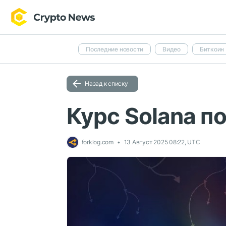
Последние новости
Видео
Биткоин
Назад к списку
Курс Solana п
forklog.com
13 Август 2025 08:22, UTC