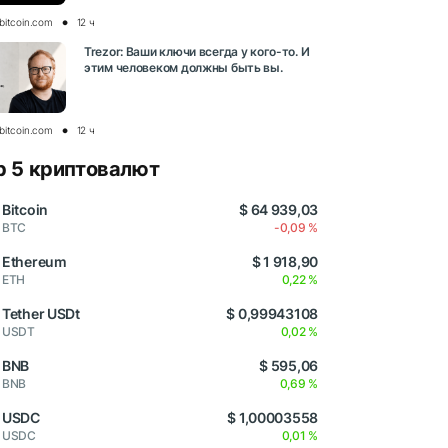
bitcoin.com
12 ч
Trezor: Ваши ключи всегда у кого-то. И
этим человеком должны быть вы.
bitcoin.com
12 ч
p 5 криптовалют
Bitcoin
$ 64 939,03
BTC
-0,09 %
Ethereum
$ 1 918,90
ETH
0,22 %
Tether USDt
$ 0,99943108
USDT
0,02 %
BNB
$ 595,06
BNB
0,69 %
USDC
$ 1,00003558
USDC
0,01 %