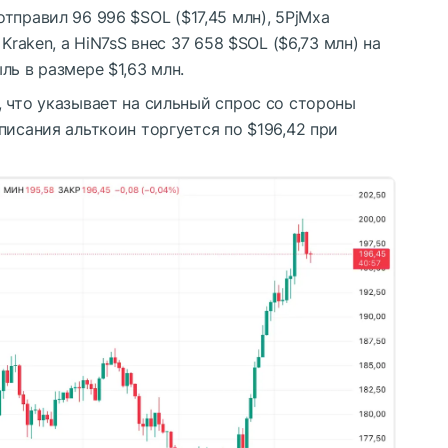
отправил 96 996
$SOL
($17,45 млн), 5PjMxa
 Kraken, а HiN7sS внес 37 658
$SOL
($6,73 млн) на
ль в размере $1,63 млн.
 что указывает на сильный спрос со стороны
писания альткоин торгуется по $196,42 при