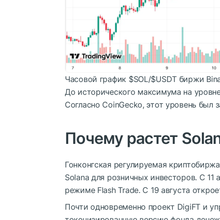
Часовой график
$SOL
/
$USDT
биржи Bina
До исторического максимума на уровне
Согласно CoinGecko, этот уровень был 
Почему растет Sola
Гонконгская регулируемая криптобиржа
Solana для розничных инвесторов. С 11
режиме Flash Trade. С 19 августа открое
Почти одновременно проект DigiFT и у
токенизированную версию фонда денежн