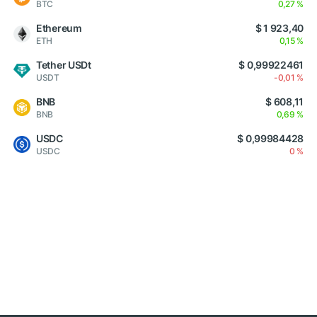
BTC
0,27 %
Ethereum
$ 1 923,40
ETH
0,15 %
Tether USDt
$ 0,99922461
USDT
-0,01 %
BNB
$ 608,11
BNB
0,69 %
USDC
$ 0,99984428
USDC
0 %