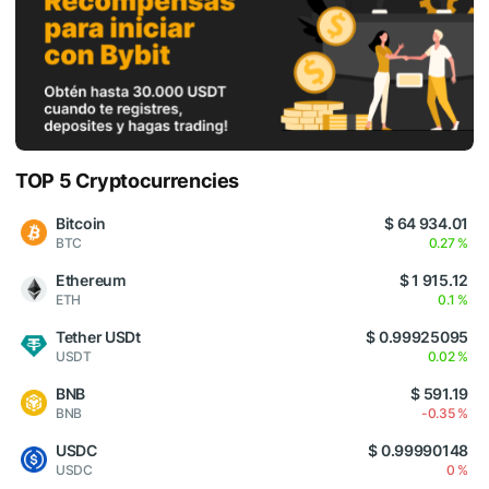
TOP 5 Cryptocurrencies
Bitcoin
$ 64 934.01
BTC
0.27 %
Ethereum
$ 1 915.12
ETH
0.1 %
Tether USDt
$ 0.99925095
USDT
0.02 %
BNB
$ 591.19
BNB
-0.35 %
USDC
$ 0.99990148
USDC
0 %