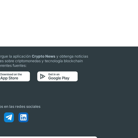
rgue la aplicación
Crypto News
y obtenga noticias
les sobre criptomonedas y tecnología blockchain
erentes fuentes:
s en las redes sociales