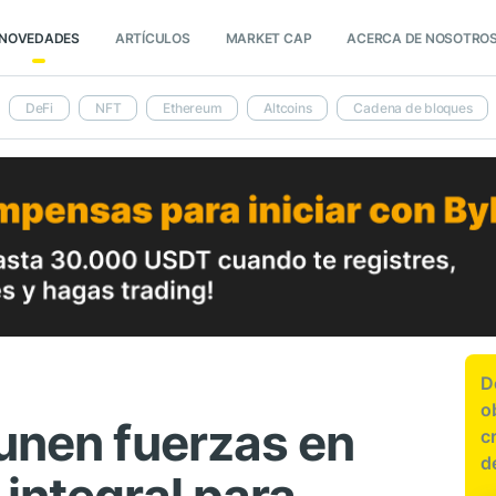
NOVEDADES
ARTÍCULOS
MARKET CAP
ACERCA DE NOSOTRO
DeFi
NFT
Ethereum
Altcoins
Cadena de bloques
D
o
 unen fuerzas en
c
d