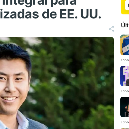
integral para
izadas de EE. UU.
Úl
coind
coind
coind