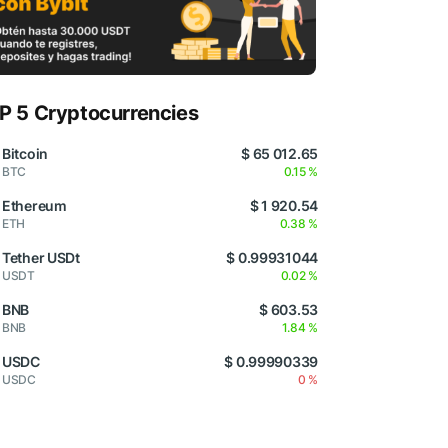
P 5 Cryptocurrencies
Bitcoin
$ 65 012.65
BTC
0.15 %
Ethereum
$ 1 920.54
ETH
0.38 %
Tether USDt
$ 0.99931044
USDT
0.02 %
BNB
$ 603.53
BNB
1.84 %
USDC
$ 0.99990339
USDC
0 %