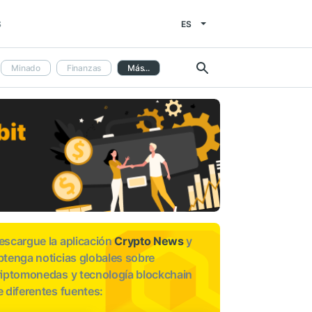
ES
S
Minado
Finanzas
Más...
escargue la aplicación
Crypto News
y
btenga noticias globales sobre
riptomonedas y tecnología blockchain
e diferentes fuentes: