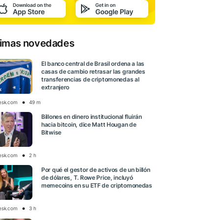
timas novedades
El banco central de Brasil ordena a las
casas de cambio retrasar las grandes
transferencias de criptomonedas al
extranjero
esk.com
49 m
Billones en dinero institucional fluirán
hacia bitcoin, dice Matt Hougan de
Bitwise
esk.com
2 h
Por qué el gestor de activos de un billón
de dólares, T. Rowe Price, incluyó
memecoins en su ETF de criptomonedas
esk.com
3 h