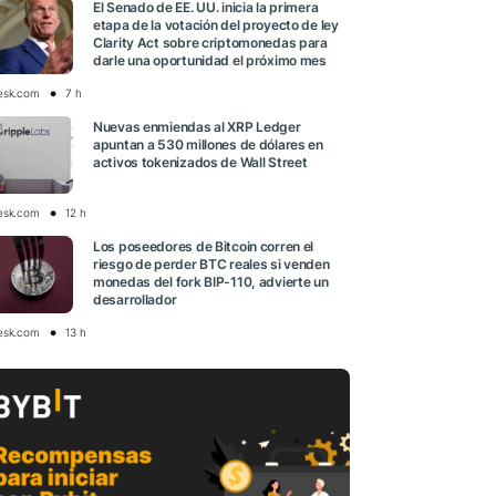
El Senado de EE. UU. inicia la primera
etapa de la votación del proyecto de ley
Clarity Act sobre criptomonedas para
darle una oportunidad el próximo mes
esk.com
7 h
Nuevas enmiendas al XRP Ledger
apuntan a 530 millones de dólares en
activos tokenizados de Wall Street
esk.com
12 h
Los poseedores de Bitcoin corren el
riesgo de perder BTC reales si venden
monedas del fork BIP-110, advierte un
desarrollador
esk.com
13 h