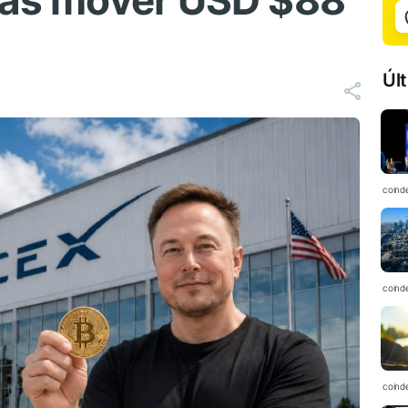
tras mover USD $88
Úl
coind
coind
coind