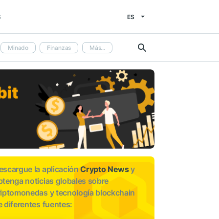
ES
S
Minado
Finanzas
Más...
escargue la aplicación
Crypto News
y
btenga noticias globales sobre
riptomonedas y tecnología blockchain
e diferentes fuentes: