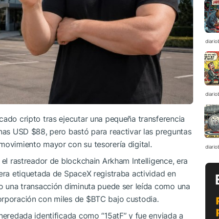
diario
diario
cado cripto tras ejecutar una pequeña transferencia
enas USD $88, pero bastó para reactivar las preguntas
movimiento mayor con su tesorería digital.
diario
 el rastreador de blockchain Arkham Intelligence, era
tera etiquetada de SpaceX registraba actividad en
so una transacción diminuta puede ser leída como una
orporación con miles de
$BTC
bajo custodia.
 heredada identificada como “15atF” y fue enviada a