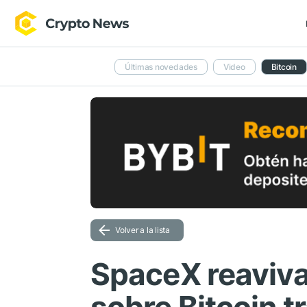
Últimas novedades
Video
Bitcoin
Volver a la lista
SpaceX reaviva