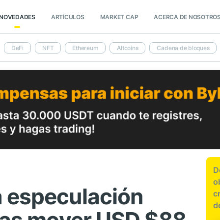
NOVEDADES
ARTÍCULOS
MARKET CAP
ACERCA DE NOSOTRO
DeFi
NFT
Ethereum
Altcoins
Cadena de bloques
D
o
 especulación
c
d