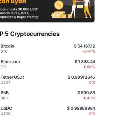
P 5 Cryptocurrencies
Bitcoin
$ 64 167.12
BTC
-0.74 %
Ethereum
$ 1 898.44
ETH
-0.56 %
Tether USDt
$ 0.99912645
USDT
0 %
BNB
$ 590.85
BNB
-0.45 %
USDC
$ 0.99989984
USDC
0 %