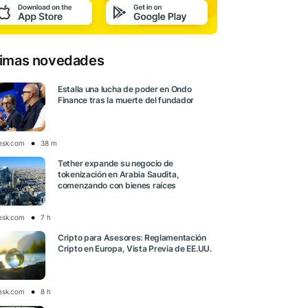
timas novedades
Estalla una lucha de poder en Ondo
Finance tras la muerte del fundador
esk.com
38 m
Tether expande su negocio de
tokenización en Arabia Saudita,
comenzando con bienes raíces
esk.com
7 h
Cripto para Asesores: Reglamentación
Cripto en Europa, Vista Previa de EE.UU.
esk.com
8 h