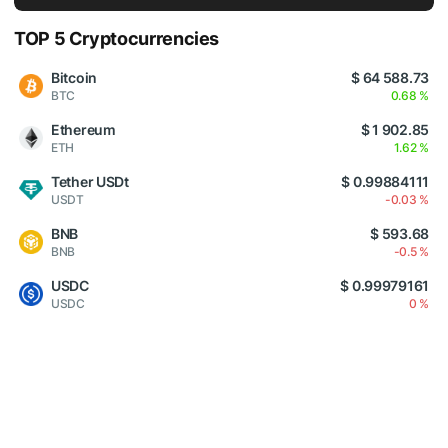
TOP 5 Cryptocurrencies
Bitcoin
$ 64 588.73
BTC
0.68 %
Ethereum
$ 1 902.85
ETH
1.62 %
Tether USDt
$ 0.99884111
USDT
-0.03 %
BNB
$ 593.68
BNB
-0.5 %
USDC
$ 0.99979161
USDC
0 %