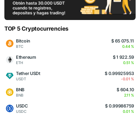
TOP 5 Cryptocurrencies
Bitcoin
$ 65 075.11
BTC
0.44 %
Ethereum
$ 1 922.59
ETH
0.51 %
Tether USDt
$ 0.99925953
USDT
-0.01 %
BNB
$ 604.10
BNB
2.11 %
USDC
$ 0.99986759
USDC
0.01 %