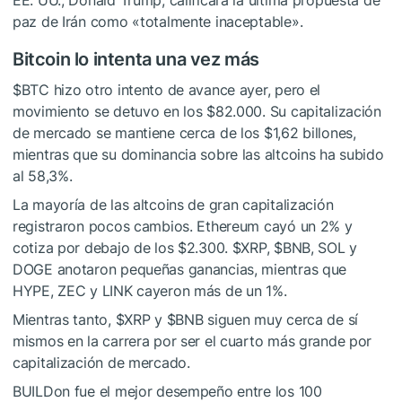
EE. UU., Donald Trump, calificara la última propuesta de
paz de Irán como «totalmente inaceptable».
Bitcoin lo intenta una vez más
$BTC
hizo otro intento de avance ayer, pero el
movimiento se detuvo en los $82.000. Su capitalización
de mercado se mantiene cerca de los $1,62 billones,
mientras que su dominancia sobre las altcoins ha subido
al 58,3%.
La mayoría de las altcoins de gran capitalización
registraron pocos cambios. Ethereum cayó un 2% y
cotiza por debajo de los $2.300.
$XRP
,
$BNB
, SOL y
DOGE anotaron pequeñas ganancias, mientras que
HYPE, ZEC y LINK cayeron más de un 1%.
Mientras tanto,
$XRP
y
$BNB
siguen muy cerca de sí
mismos en la carrera por ser el cuarto más grande por
capitalización de mercado.
BUILDon fue el mejor desempeño entre los 100