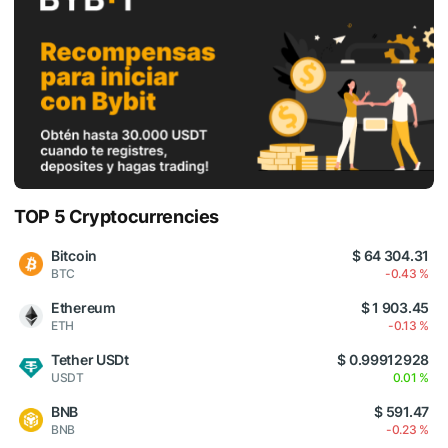
TOP 5 Cryptocurrencies
Bitcoin
$ 64 304.31
BTC
-0.43 %
Ethereum
$ 1 903.45
ETH
-0.13 %
Tether USDt
$ 0.99912928
USDT
0.01 %
BNB
$ 591.47
BNB
-0.23 %