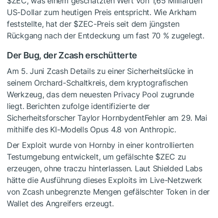
$ZEC
, was einem geschätzten Wert von 1,65 Milliarden
US-Dollar zum heutigen Preis entspricht. Wie Arkham
feststellte, hat der
$ZEC
-Preis seit dem jüngsten
Rückgang nach der Entdeckung um fast 70 % zugelegt.
Der Bug, der Zcash erschütterte
Am 5. Juni Zcash Details zu einer Sicherheitslücke in
seinem Orchard-Schaltkreis, dem kryptografischen
Werkzeug, das dem neuesten Privacy Pool zugrunde
liegt. Berichten zufolge identifizierte der
Sicherheitsforscher Taylor HornbydentFehler am 29. Mai
mithilfe des KI-Modells Opus 4.8 von Anthropic.
Der Exploit wurde von Hornby in einer kontrollierten
Testumgebung entwickelt, um gefälschte
$ZEC
zu
erzeugen, ohne traczu hinterlassen. Laut Shielded Labs
hätte die Ausführung dieses Exploits im Live-Netzwerk
von Zcash unbegrenzte Mengen gefälschter Token in der
Wallet des Angreifers erzeugt.