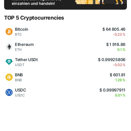
TOP 5 Cryptocurrencies
Bitcoin
$ 64 805.46
BTC
-0.23 %
Ethereum
$ 1 916.86
ETH
0.1 %
Tether USDt
$ 0.99925806
USDT
-0.02 %
BNB
$ 601.81
BNB
1.29 %
USDC
$ 0.99997911
USDC
0.01 %