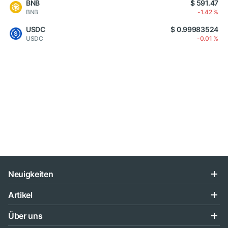
BNB
$ 591.47
BNB
-1.42 %
USDC
$ 0.99983524
USDC
-0.01 %
Neuigkeiten
Artikel
Über uns