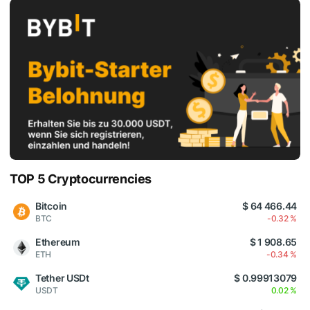
TOP 5 Cryptocurrencies
Bitcoin
$ 64 466.44
BTC
-0.32 %
Ethereum
$ 1 908.65
ETH
-0.34 %
Tether USDt
$ 0.99913079
USDT
0.02 %