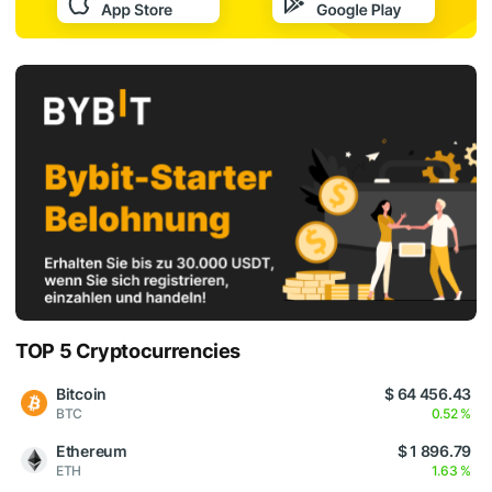
TOP 5 Cryptocurrencies
Bitcoin
$ 64 456.43
BTC
0.52 %
Ethereum
$ 1 896.79
ETH
1.63 %