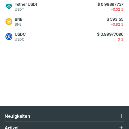
Tether USDt
$ 0.99897737
USDT
-0.02 %
BNB
$ 593.55
BNB
-0.82 %
USDC
$ 0.99977096
USDC
0 %
Neuigkeiten
Artikel