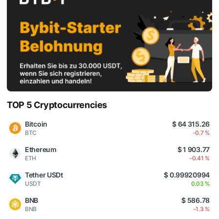
TOP 5 Cryptocurrencies
Bitcoin
$ 64 315.26
BTC
-0.7 %
Ethereum
$ 1 903.77
ETH
-0.41 %
Tether USDt
$ 0.99920994
USDT
0.03 %
BNB
$ 586.78
BNB
-1.3 %