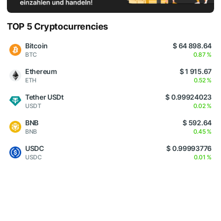
TOP 5 Cryptocurrencies
Bitcoin
$ 64 898.64
BTC
0.87 %
Ethereum
$ 1 915.67
ETH
0.52 %
Tether USDt
$ 0.99924023
USDT
0.02 %
BNB
$ 592.64
BNB
0.45 %
USDC
$ 0.99993776
USDC
0.01 %