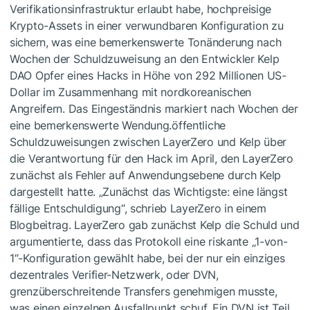
Verifikationsinfrastruktur erlaubt habe, hochpreisige
Krypto-Assets in einer verwundbaren Konfiguration zu
sichern, was eine bemerkenswerte Tonänderung nach
Wochen der Schuldzuweisung an den Entwickler Kelp
DAO Opfer eines Hacks in Höhe von 292 Millionen US-
Dollar im Zusammenhang mit nordkoreanischen
Angreifern. Das Eingeständnis markiert nach Wochen der
eine bemerkenswerte Wendung.öffentliche
Schuldzuweisungen zwischen LayerZero und Kelp über
die Verantwortung für den Hack im April, den LayerZero
zunächst als Fehler auf Anwendungsebene durch Kelp
dargestellt hatte. „Zunächst das Wichtigste: eine längst
fällige Entschuldigung“, schrieb LayerZero in einem
Blogbeitrag. LayerZero gab zunächst Kelp die Schuld und
argumentierte, dass das Protokoll eine riskante „1-von-
1“-Konfiguration gewählt habe, bei der nur ein einziges
dezentrales Verifier-Netzwerk, oder DVN,
grenzüberschreitende Transfers genehmigen musste,
was einen einzelnen Ausfallpunkt schuf. Ein DVN ist Teil