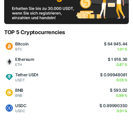
TOP 5 Cryptocurrencies
Bitcoin
$ 64 945.44
BTC
1.01 %
Ethereum
$ 1 916.36
ETH
0.87 %
Tether USDt
$ 0.99948081
USDT
0.05 %
BNB
$ 593.02
BNB
0.99 %
USDC
$ 0.99990350
USDC
0.01 %