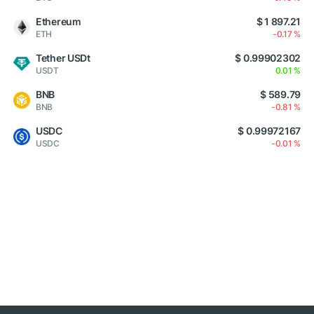
Ethereum
$ 1 897.21
ETH
-0.17 %
Tether USDt
$ 0.99902302
USDT
0.01 %
BNB
$ 589.79
BNB
-0.81 %
USDC
$ 0.99972167
USDC
-0.01 %