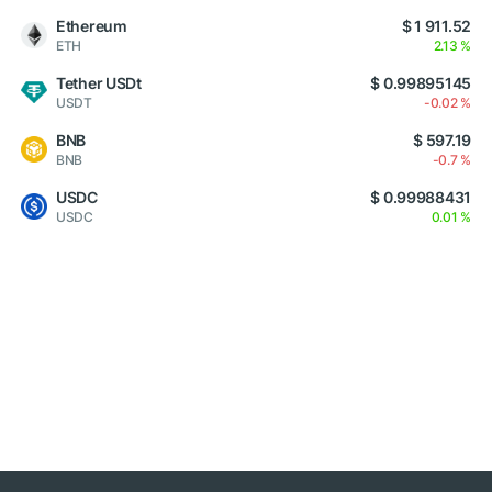
Ethereum
$ 1 911.52
ETH
2.13 %
Tether USDt
$ 0.99895145
USDT
-0.02 %
BNB
$ 597.19
BNB
-0.7 %
USDC
$ 0.99988431
USDC
0.01 %